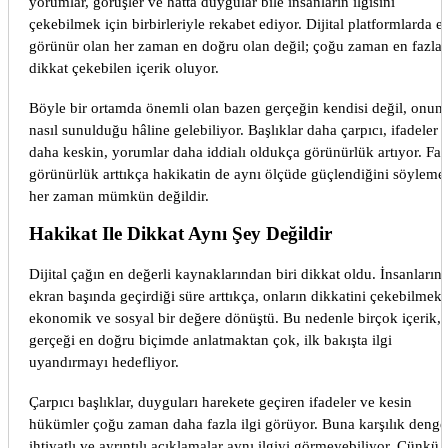
yorumlar, görüşler ve hatta duygular bile insanların ilgisini
çekebilmek için birbirleriyle rekabet ediyor. Dijital platformlarda e
görünür olan her zaman en doğru olan değil; çoğu zaman en fazla
dikkat çekebilen içerik oluyor.
Böyle bir ortamda önemli olan bazen gerçeğin kendisi değil, onun
nasıl sunulduğu hâline gelebiliyor. Başlıklar daha çarpıcı, ifadeler
daha keskin, yorumlar daha iddialı oldukça görünürlük artıyor. Fak
görünürlük arttıkça hakikatin de aynı ölçüde güçlendiğini söyleme
her zaman mümkün değildir.
Hakikat Ile Dikkat Aynı Şey Değildir
Dijital çağın en değerli kaynaklarından biri dikkat oldu. İnsanların
ekran başında geçirdiği süre arttıkça, onların dikkatini çekebilmek
ekonomik ve sosyal bir değere dönüştü. Bu nedenle birçok içerik,
gerçeği en doğru biçimde anlatmaktan çok, ilk bakışta ilgi
uyandırmayı hedefliyor.
Çarpıcı başlıklar, duyguları harekete geçiren ifadeler ve kesin
hükümler çoğu zaman daha fazla ilgi görüyor. Buna karşılık dengel
ihtiyatlı ve ayrıntılı açıklamalar aynı ilgiyi görmeyebiliyor. Çünkü