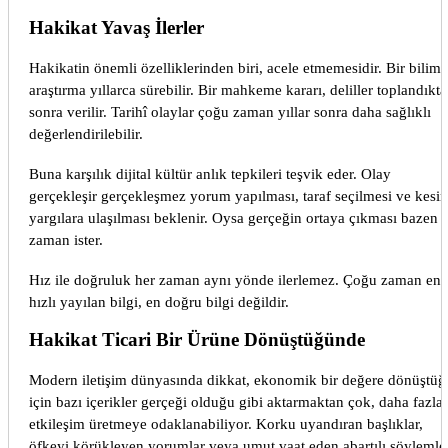
Hakikat Yavaş İlerler
Hakikatin önemli özelliklerinden biri, acele etmemesidir. Bir bilims
araştırma yıllarca sürebilir. Bir mahkeme kararı, deliller toplandıkt
sonra verilir. Tarihî olaylar çoğu zaman yıllar sonra daha sağlıklı
değerlendirilebilir.
Buna karşılık dijital kültür anlık tepkileri teşvik eder. Olay
gerçekleşir gerçekleşmez yorum yapılması, taraf seçilmesi ve kesin
yargılara ulaşılması beklenir. Oysa gerçeğin ortaya çıkması bazen
zaman ister.
Hız ile doğruluk her zaman aynı yönde ilerlemez. Çoğu zaman en
hızlı yayılan bilgi, en doğru bilgi değildir.
Hakikat Ticari Bir Ürüne Dönüştüğünde
Modern iletişim dünyasında dikkat, ekonomik bir değere dönüştüğ
için bazı içerikler gerçeği olduğu gibi aktarmaktan çok, daha fazla
etkileşim üretmeye odaklanabiliyor. Korku uyandıran başlıklar,
öfkeyi körükleyen yorumlar veya umut vaat eden abartılı söylemle