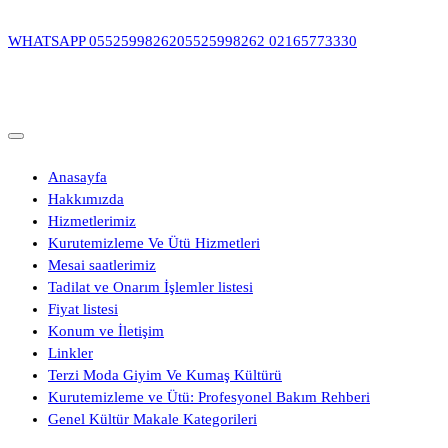
İçeriğe
geç
WHATSAPP
05525998262
05525998262
02165773330
Anasayfa
Hakkımızda
Hizmetlerimiz
Kurutemizleme Ve Ütü Hizmetleri
Mesai saatlerimiz
Tadilat ve Onarım İşlemler listesi
Fiyat listesi
Konum ve İletişim
Linkler
Terzi Moda Giyim Ve Kumaş Kültürü
Kurutemizleme ve Ütü: Profesyonel Bakım Rehberi
Genel Kültür Makale Kategorileri