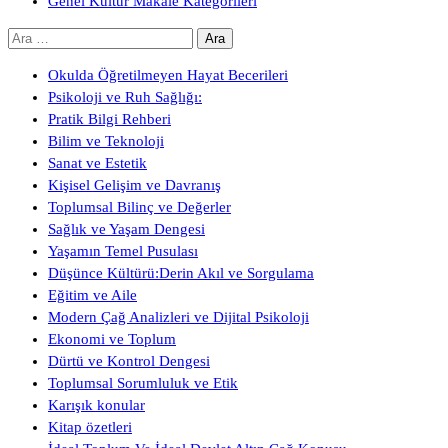
Genel Kültür Makale Kategorileri
Arama:
Okulda Öğretilmeyen Hayat Becerileri
Psikoloji ve Ruh Sağlığı:
Pratik Bilgi Rehberi
Bilim ve Teknoloji
Sanat ve Estetik
Kişisel Gelişim ve Davranış
Toplumsal Bilinç ve Değerler
Sağlık ve Yaşam Dengesi
Yaşamın Temel Pusulası
Düşünce Kültürü:Derin Akıl ve Sorgulama
Eğitim ve Aile
Modern Çağ Analizleri ve Dijital Psikoloji
Ekonomi ve Toplum
Dürtü ve Kontrol Dengesi
Toplumsal Sorumluluk ve Etik
Karışık konular
Kitap özetleri