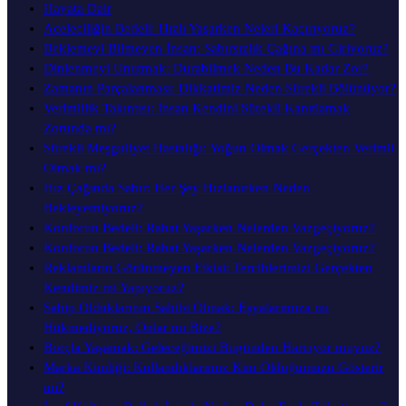
Hayata Dair
Aceleciliğin Bedeli: Hızlı Yaşarken Neleri Kaçırıyoruz?
Beklemeyi Bilmeyen İnsan: Sabırsızlık Çağına mı Giriyoruz?
Dinlenmeyi Unutmak: Durabilmek Neden Bu Kadar Zor?
Zamanın Parçalanması: Dikkatimiz Neden Sürekli Bölünüyor?
Verimlilik Takıntısı: İnsan Kendini Sürekli Kanıtlamak
Zorunda mı?
Sürekli Meşguliyet Hastalığı: Yoğun Olmak Gerçekten Verimli
Olmak mı?
Hız Çağında Sabır: Her Şey Hızlanırken Neden
Bekleyemiyoruz?
Konforun Bedeli: Rahat Yaşarken Nelerden Vazgeçiyoruz?
Konforun Bedeli: Rahat Yaşarken Nelerden Vazgeçiyoruz?
Reklamların Görünmeyen Etkisi: Tercihlerimizi Gerçekten
Kendimiz mi Yapıyoruz?
Sahip Olduklarının Sahibi Olmak: Eşyalarımıza mı
Hükmediyoruz, Onlar mı Bize?
Borçla Yaşamak: Geleceğimizi Bugünden Harcıyor muyuz?
Marka Kimliği: Kullandıklarımız Kim Olduğumuzu Gösterir
mi?