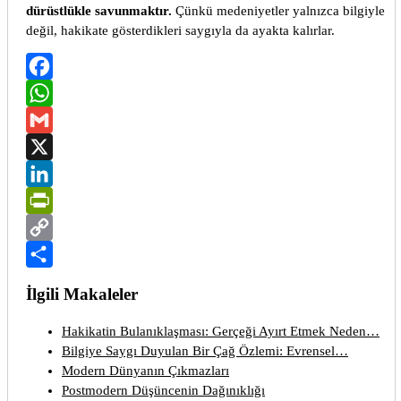
dürüstlükle savunmaktır.
Çünkü medeniyetler yalnızca bilgiyle
değil, hakikate gösterdikleri saygıyla da ayakta kalırlar.
Facebook
WhatsApp
Gmail
X
LinkedIn
PrintFriendly
Copy
Link
Share
İlgili Makaleler
Hakikatin Bulanıklaşması: Gerçeği Ayırt Etmek Neden…
Bilgiye Saygı Duyulan Bir Çağ Özlemi: Evrensel…
Modern Dünyanın Çıkmazları
Postmodern Düşüncenin Dağınıklığı