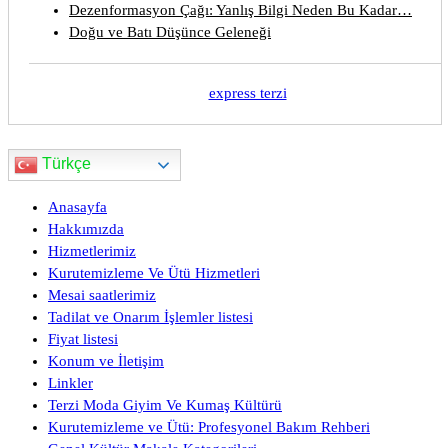
Dezenformasyon Çağı: Yanlış Bilgi Neden Bu Kadar…
Doğu ve Batı Düşünce Geleneği
express terzi
Türkçe
Anasayfa
Hakkımızda
Hizmetlerimiz
Kurutemizleme Ve Ütü Hizmetleri
Mesai saatlerimiz
Tadilat ve Onarım İşlemler listesi
Fiyat listesi
Konum ve İletişim
Linkler
Terzi Moda Giyim Ve Kumaş Kültürü
Kurutemizleme ve Ütü: Profesyonel Bakım Rehberi