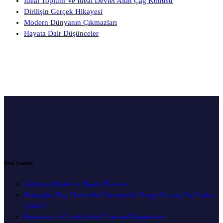
İdeal Toplum Ve İdeal Devlet Altın Çağ Konusu
Dirilişin Gerçek Hikayesi
Modern Dünyanın Çıkmazları
Hayata Dair Düşünceler
Son Yazılar
Çalışma, Emek ve Başarı Üzerine
Kumaşlar Kaç Derecede Yıkanmalı? Hangi Kumaş Ne Kadar
Çeker?
Karakter ve Güzel Ahlak Üzerine Düşünceler