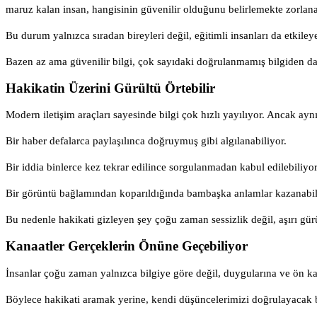
maruz kalan insan, hangisinin güvenilir olduğunu belirlemekte zorlanab
Bu durum yalnızca sıradan bireyleri değil, eğitimli insanları da etkiley
Bazen az ama güvenilir bilgi, çok sayıdaki doğrulanmamış bilgiden da
Hakikatin Üzerini Gürültü Örtebilir
Modern iletişim araçları sayesinde bilgi çok hızlı yayılıyor. Ancak ayn
Bir haber defalarca paylaşılınca doğruymuş gibi algılanabiliyor.
Bir iddia binlerce kez tekrar edilince sorgulanmadan kabul edilebiliyor
Bir görüntü bağlamından koparıldığında bambaşka anlamlar kazanabil
Bu nedenle hakikati gizleyen şey çoğu zaman sessizlik değil, aşırı gürü
Kanaatler Gerçeklerin Önüne Geçebiliyor
İnsanlar çoğu zaman yalnızca bilgiye göre değil, duygularına ve ön kabu
Böylece hakikati aramak yerine, kendi düşüncelerimizi doğrulayacak bi