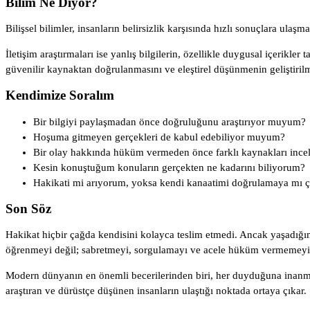
Bilim Ne Diyor?
Bilişsel bilimler, insanların belirsizlik karşısında hızlı sonuçlara ul
İletişim araştırmaları ise yanlış bilgilerin, özellikle duygusal içerikl
güvenilir kaynaktan doğrulanmasını ve eleştirel düşünmenin geliştiril
Kendimize Soralım
Bir bilgiyi paylaşmadan önce doğruluğunu araştırıyor muyum?
Hoşuma gitmeyen gerçekleri de kabul edebiliyor muyum?
Bir olay hakkında hüküm vermeden önce farklı kaynakları inc
Kesin konuştuğum konuların gerçekten ne kadarını biliyorum?
Hakikati mi arıyorum, yoksa kendi kanaatimi doğrulamaya mı ç
Son Söz
Hakikat hiçbir çağda kendisini kolayca teslim etmedi. Ancak yaşadığımız
öğrenmeyi değil; sabretmeyi, sorgulamayı ve acele hüküm vermemeyi 
Modern dünyanın en önemli becerilerinden biri, her duyduğuna inanmak
araştıran ve dürüstçe düşünen insanların ulaştığı noktada ortaya çıkar.