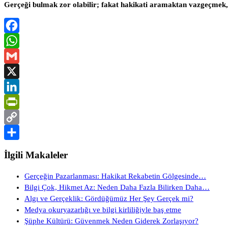
Gerçeği bulmak zor olabilir; fakat hakikati aramaktan vazgeçmek, 
Facebook
WhatsApp
Gmail
X
LinkedIn
PrintFriendly
Copy
Link
Share
İlgili Makaleler
Gerçeğin Pazarlanması: Hakikat Rekabetin Gölgesinde…
Bilgi Çok, Hikmet Az: Neden Daha Fazla Bilirken Daha…
Algı ve Gerçeklik: Gördüğümüz Her Şey Gerçek mi?
Medya okuryazarlığı ve bilgi kirliliğiyle baş etme
Şüphe Kültürü: Güvenmek Neden Giderek Zorlaşıyor?