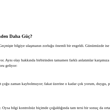
inden Daha Güç?
 Geçmişte bilgiye ulaşmanın zorluğu önemli bir engeldi. Günümüzde ise
Aynı olay hakkında birbirinden tamamen farklı anlatımlar karşımıza çık
oru geliyor:
t çoğu zaman kaybolmuyor; fakat üzerine o kadar çok yorum, duygu, pr
r. Oysa bilgi kontrolsüz biçimde çoğaldığında tam tersi bir sonuç da ort