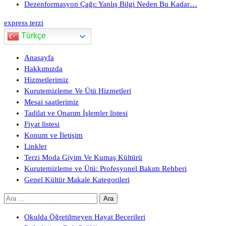
Dezenformasyon Çağı: Yanlış Bilgi Neden Bu Kadar…
express terzi
Türkçe
Anasayfa
Hakkımızda
Hizmetlerimiz
Kurutemizleme Ve Ütü Hizmetleri
Mesai saatlerimiz
Tadilat ve Onarım İşlemler listesi
Fiyat listesi
Konum ve İletişim
Linkler
Terzi Moda Giyim Ve Kumaş Kültürü
Kurutemizleme ve Ütü: Profesyonel Bakım Rehberi
Genel Kültür Makale Kategorileri
Arama:
Okulda Öğretilmeyen Hayat Becerileri