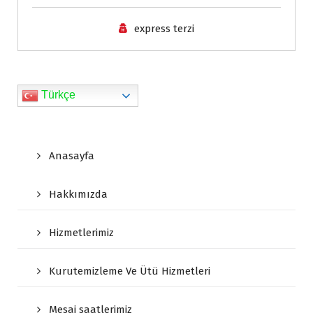
l
express terzi
y
Türkçe
Anasayfa
Hakkımızda
Hizmetlerimiz
Kurutemizleme Ve Ütü Hizmetleri
Mesai saatlerimiz