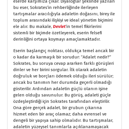
eserde karşımıza çıkar. Diyaloglar şeklinde yazılan
bu eser, Sokrates’in rehberliğinde ilerleyen
tartışmalar aracılığıyla adaletin doğasını, birey ile
toplum arasındaki ilişkiyi ve ideal yönetim biçimini
ele alır. Bu makale,
Devlet
’in temel fikirlerini
sistemli bir biçimde özetleyerek, eserin felsefi
derinliğini ortaya koymayı amaçlamaktadır.
Eserin başlangıç noktası, oldukça temel ancak bir
o kadar da karmaşık bir sorudur: “Adalet nedir?”
Sokrates, bu soruya cevap ararken farklı görüşleri
dinler ve her birini sorgular. İlk olarak adaletin
doğruluk ve borçları ödemek olduğu ileri sürülür;
ancak bu tanımın her durumda geçerli olmadığı
gösterilir. Ardından adaletin güçlü olanın işine
gelen olduğu savunulur. Bu görüş, adaleti güçle
özdeşleştirdiği için Sokrates tarafından eleştirilir.
Ona göre gerçek adalet, bir grubun çıkarına
hizmet eden bir araç olamaz; daha evrensel ve
dengeli bir yapıya sahip olmalıdır. Bu tartışmalar,
adaletin yüzeysel tanımlarla açıklanamayacak