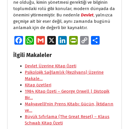
ne olduğu, kimin yönetmesi gerektiği ve bilginin
toplumdaki rolü gibi konular, modern dünyada da
önemini yitirmemiştir. Bu nedenle
Devlet
, yalnızca
geçmişe ait bir eser değil, aynı zamanda bugünü
anlamak için de değerli bir kaynaktır.
F
W
G
X
L
P
C
S
a
h
m
i
r
o
h
İlgili Makaleler
c
a
a
n
i
p
a
e
Devlet Üzerine Kitap Özeti
t
i
k
n
y
r
Psikolojik Sağlamlık (Rezilyans) Üzerine
b
s
l
e
t
L
e
Makale…
o
A
d
F
i
Kitap özetleri
1984 Kitap Özeti – George Orwell | Distopik
o
p
I
r
n
Bir…
k
p
n
i
k
Makyavelli'nin Prens Kitabı: Gücün, İktidarın
e
ve…
Büyük Sıfırlama (The Great Reset) – Klaus
n
Schwab Kitap Özeti
d