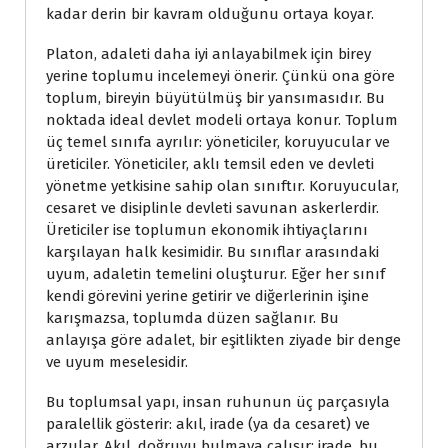
kadar derin bir kavram olduğunu ortaya koyar.
Platon, adaleti daha iyi anlayabilmek için birey
yerine toplumu incelemeyi önerir. Çünkü ona göre
toplum, bireyin büyütülmüş bir yansımasıdır. Bu
noktada ideal devlet modeli ortaya konur. Toplum
üç temel sınıfa ayrılır: yöneticiler, koruyucular ve
üreticiler. Yöneticiler, aklı temsil eden ve devleti
yönetme yetkisine sahip olan sınıftır. Koruyucular,
cesaret ve disiplinle devleti savunan askerlerdir.
Üreticiler ise toplumun ekonomik ihtiyaçlarını
karşılayan halk kesimidir. Bu sınıflar arasındaki
uyum, adaletin temelini oluşturur. Eğer her sınıf
kendi görevini yerine getirir ve diğerlerinin işine
karışmazsa, toplumda düzen sağlanır. Bu
anlayışa göre adalet, bir eşitlikten ziyade bir denge
ve uyum meselesidir.
Bu toplumsal yapı, insan ruhunun üç parçasıyla
paralellik gösterir: akıl, irade (ya da cesaret) ve
arzular. Akıl, doğruyu bulmaya çalışır; irade, bu