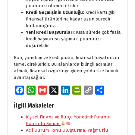
puanınızı olumlu etkiler.
Kredi Geçmişinin Uzunluğu:
Kredi kartı gibi
finansal ürünleri ne kadar uzun süredir
kullandığınız.
Yeni Kredi Başvuruları:
Kısa sürede çok fazla
kredi başvurusu yapmak, puanınızı
düşürebilir.
Borç yönetimi ve kredi puanı, finansal hayatınızın
temel direkleridir. Bu alanlarda bilinçli adımlar
atmak, finansal özgürlüğe giden yolda size büyük
avantaj sağlar.
F
W
G
X
L
P
C
S
a
h
m
i
r
o
h
İlgili Makaleler
c
a
a
n
i
p
a
e
Kişisel Finans ve Bütçe Yönetimi: Paranın
t
i
k
n
y
r
Kontrolü Sende
b
s
l
e
t
L
e
Acil Durum Fonu Oluşturma: Yağmurlu