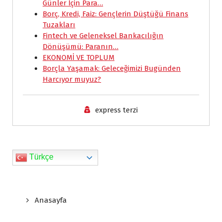
o
A
d
F
i
Günler İçin Para…
Borç, Kredi, Faiz: Gençlerin Düştüğü Finans
o
p
I
r
n
Tuzakları
k
p
n
i
k
Fintech ve Geleneksel Bankacılığın
e
Dönüşümü: Paranın…
EKONOMİ VE TOPLUM
n
Borçla Yaşamak: Geleceğimizi Bugünden
d
Harcıyor muyuz?
l
y
express terzi
Türkçe
Anasayfa