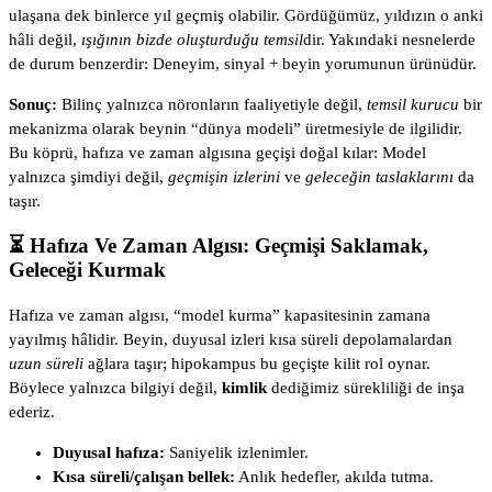
ulaşana dek binlerce yıl geçmiş olabilir. Gördüğümüz, yıldızın o anki
hâli değil,
ışığının bizde oluşturduğu temsil
dir. Yakındaki nesnelerde
de durum benzerdir: Deneyim, sinyal + beyin yorumunun ürünüdür.
Sonuç:
Bilinç yalnızca nöronların faaliyetiyle değil,
temsil kurucu
bir
mekanizma olarak beynin “dünya modeli” üretmesiyle de ilgilidir.
Bu köprü, hafıza ve zaman algısına geçişi doğal kılar: Model
yalnızca şimdiyi değil,
geçmişin izlerini
ve
geleceğin taslaklarını
da
taşır.
⏳ Hafıza Ve Zaman Algısı: Geçmişi Saklamak,
Geleceği Kurmak
Hafıza ve zaman algısı, “model kurma” kapasitesinin zamana
yayılmış hâlidir. Beyin, duyusal izleri kısa süreli depolamalardan
uzun süreli
ağlara taşır; hipokampus bu geçişte kilit rol oynar.
Böylece yalnızca bilgiyi değil,
kimlik
dediğimiz sürekliliği de inşa
ederiz.
Duyusal hafıza:
Saniyelik izlenimler.
Kısa süreli/çalışan bellek:
Anlık hedefler, akılda tutma.