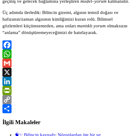
geçmiş ve gelecek bağlamına yerleştiren
model–yorum
katmanıdır.
Üç adımda ilerledik: Bilincin gizemi, algının temsil doğası ve
hafızanın/zaman algısının kimliğimizi kuran rolü. Bilimsel
gözlemleri küçümsemeden, ama onları
mantıklı yorum
olmaksızın
“anlama” dönüştüremeyeceğimizi de hatırlayarak.
Facebook
WhatsApp
Gmail
X
LinkedIn
PrintFriendly
Copy
Link
Share
İlgili Makaleler
🧠✨ Bilincin kaynağı: Nöronlardan öte bir sır