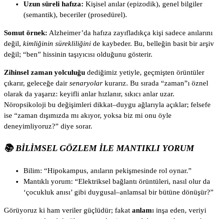
Uzun süreli hafıza:
Kişisel anılar (epizodik), genel bilgiler
(semantik), beceriler (prosedürel).
Somut örnek:
Alzheimer’da hafıza zayıfladıkça kişi sadece anılarını
değil,
kimliğinin sürekliliğini
de kaybeder. Bu, belleğin basit bir arşiv
değil; “ben” hissinin taşıyıcısı olduğunu gösterir.
Zihinsel zaman yolculuğu
dediğimiz yetiyle, geçmişten örüntüler
çıkarır, geleceğe dair
senaryolar
kurarız. Bu sırada “zaman”ı öznel
olarak da yaşarız: keyifli anlar hızlanır, sıkıcı anlar uzar.
Nöropsikoloji bu değişimleri dikkat–duygu ağlarıyla açıklar; felsefe
ise “zaman dışımızda mı akıyor, yoksa biz mi onu öyle
deneyimliyoruz?” diye sorar.
📚 BILIMSEL GÖZLEM ILE
MANTIKLI YORUM
Bilim: “Hipokampus, anıların pekişmesinde rol oynar.”
Mantıklı yorum: “Elektriksel bağlantı örüntüleri, nasıl olur da
‘çocukluk anısı’ gibi duygusal–anlamsal bir bütüne dönüşür?”
Görüyoruz ki ham veriler güçlüdür; fakat
anlam
ı inşa eden, veriyi