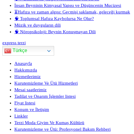
İnsan Beyninin Kimyasal Yapısı ve Düşüncenin Mucizesi
⏳Hafıza ve zaman algısı: Geçmişi saklamak, geleceği kurmak
🧠 Toplumsal Hafıza Kaybolursa Ne Olur?
Müzik ve duyguların dili
🧠 Nöropsikoloji: Beynin Konuşmayan Dili
express terzi
Türkçe
Anasayfa
Hakkımızda
Hizmetlerimiz
Kurutemizleme Ve Ütü Hizmetleri
Mesai saatlerimiz
Tadilat ve Onarım İşlemler listesi
Fiyat listesi
Konum ve İletişim
Linkler
Terzi Moda Giyim Ve Kumaş Kültürü
Kurutemizleme ve Ütü: Profesyonel Bakım Rehberi