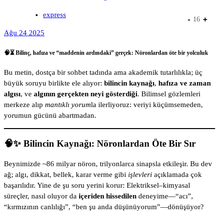
express
-
+
16
Ağu 24 2025
🧠⏳ Bilinç, hafıza ve “maddenin ardındaki” gerçek: Nöronlardan öte bir yolculuk
Bu metin, dostça bir sohbet tadında ama akademik tutarlılıkla; üç
büyük soruyu birlikte ele alıyor:
bilincin kaynağı
,
hafıza ve zaman
algısı
, ve
algının gerçekten neyi gösterdiği
. Bilimsel gözlemleri
merkeze alıp
mantıklı yorum
la ilerliyoruz: veriyi küçümsemeden,
yorumun gücünü abartmadan.
🧠✨ Bilincin Kaynağı: Nöronlardan Öte Bir Sır
Beynimizde ~86 milyar nöron, trilyonlarca sinapsla etkileşir. Bu dev
ağ; algı, dikkat, bellek, karar verme gibi
işlevleri
açıklamada çok
başarılıdır. Yine de şu soru yerini korur: Elektriksel–kimyasal
süreçler, nasıl oluyor da
içeriden hissedilen
deneyime—“acı”,
“kırmızının canlılığı”, “ben şu anda düşünüyorum”—dönüşüyor?