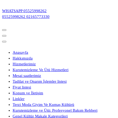
İçeriğe
geç
WHATSAPP
05525998262
05525998262
02165773330
Anasayfa
Hakkımızda
Hizmetlerimiz
Kurutemizleme Ve Ütü Hizmetleri
Mesai saatlerimiz
Tadilat ve Onarım İşlemler listesi
Fiyat listesi
Konum ve İletişim
Linkler
Terzi Moda Giyim Ve Kumaş Kültürü
Kurutemizleme ve Ütü: Profesyonel Bakım Rehberi
Genel Kültür Makale Kategorileri