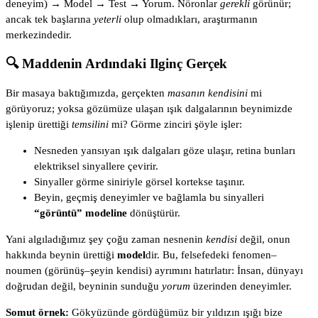
deneyim) → Model → Test → Yorum. Nöronlar
gerekli
görünür;
ancak tek başlarına
yeterli
olup olmadıkları, araştırmanın
merkezindedir.
🔍 Maddenin Ardındaki Ilginç Gerçek
Bir masaya baktığımızda, gerçekten
masanın kendisini
mi
görüyoruz; yoksa gözümüze ulaşan ışık dalgalarının beynimizde
işlenip ürettiği
temsilini
mi? Görme zinciri şöyle işler:
Nesneden yansıyan ışık dalgaları göze ulaşır, retina bunları
elektriksel sinyallere çevirir.
Sinyaller görme siniriyle görsel kortekse taşınır.
Beyin, geçmiş deneyimler ve bağlamla bu sinyalleri
“görüntü” modeline
dönüştürür.
Yani algıladığımız şey çoğu zaman nesnenin
kendisi
değil, onun
hakkında beynin ürettiği
model
dir. Bu, felsefedeki fenomen–
noumen (görünüş–şeyin kendisi) ayrımını hatırlatır: İnsan, dünyayı
doğrudan değil, beyninin sunduğu
yorum
üzerinden deneyimler.
Somut örnek:
Gökyüzünde gördüğümüz bir yıldızın ışığı bize