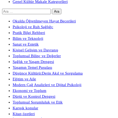
Genel Kültür Makale Kategorileri
Arama:
Okulda Öğretilmeyen Hayat Becerileri
Psikoloji ve Ruh Sağlığı:
Pratik Bilgi Rehberi
Bilim ve Teknoloji
Sanat ve Estetik
Kişisel Gelişim ve Davranış
Toplumsal Bilinç ve Değerler
Sağlık ve Yaşam Dengesi
Yaşamın Temel Pusulası
Düşünce Kültürü:Derin Akıl ve Sorgulama
Eğitim ve Aile
Modern Çağ Analizleri ve Dijital Psikoloji
Ekonomi ve Toplum
Dürtü ve Kontrol Dengesi
Toplumsal Sorumluluk ve Etik
Karışık konular
Kitap özetleri