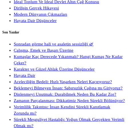
İdeal Toplum Ve İdeal Devlet Altın Çağ Konusu
Dirilişin Gerçek Hikayesi
Modern Dünyanın Çıkmazları
Hayata Dair Düşünceler
Son Yazılar
Sonradan görme hali ve asaletin sessizliği 🌿
Çalışma, Emek ve Başarı Üzerine
Kumaşlar Kaç Derecede Yıkanmalı? Hangi Kumaş Ne Kadar
Çeker?
Karakter ve Güzel Ahlak Üzerine Düşünceler
Hayata Dair
Aceleciliğin Bedeli: Hızlı Yaşarken Neleri Kaçırıyoruz?
Beklemeyi Bilmeyen İnsan: Sabırsızlık Çağına mı Giriyoruz?
Dinlenmeyi Unutmak: Durabilmek Neden Bu Kadar Zor?
Zamanın Parçalanması: Dikkatimiz Neden Sürekli Bölünüyor?
Verimlilik Takıntısı: İnsan Kendini Sürekli Kanıtlamak
Zorunda mı?
Sürekli Meşguliyet Hastalığı: Yoğun Olmak Gerçekten Verimli
Olmak mı?