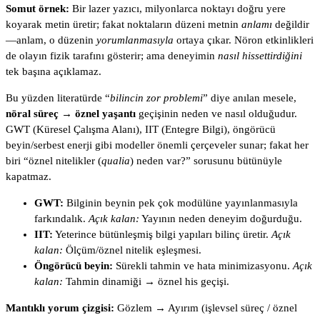
Somut örnek:
Bir lazer yazıcı, milyonlarca noktayı doğru yere
koyarak metin üretir; fakat noktaların düzeni metnin
anlamı
değildir
—anlam, o düzenin
yorumlanmasıyla
ortaya çıkar. Nöron etkinlikleri
de olayın fizik tarafını gösterir; ama deneyimin
nasıl hissettirdiğini
tek başına açıklamaz.
Bu yüzden literatürde “
bilincin zor problemi
” diye anılan mesele,
nöral süreç → öznel yaşantı
geçişinin neden ve nasıl olduğudur.
GWT (Küresel Çalışma Alanı), IIT (Entegre Bilgi), öngörücü
beyin/serbest enerji gibi modeller önemli çerçeveler sunar; fakat her
biri “öznel nitelikler (
qualia
) neden var?” sorusunu bütünüyle
kapatmaz.
GWT:
Bilginin beynin pek çok modülüne yayınlanmasıyla
farkındalık.
Açık kalan:
Yayının neden deneyim doğurduğu.
IIT:
Yeterince bütünleşmiş bilgi yapıları bilinç üretir.
Açık
kalan:
Ölçüm/öznel nitelik eşleşmesi.
Öngörücü beyin:
Sürekli tahmin ve hata minimizasyonu.
Açık
kalan:
Tahmin dinamiği → öznel his geçişi.
Mantıklı yorum çizgisi:
Gözlem → Ayırım (işlevsel süreç / öznel