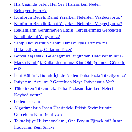
Hız Çağında Sabır: Her Şey Hızlanırken Neden
Bekleyemiyoruz?
Konforun Bedeli: Rahat Yaşarken Nelerden Vazgeçiyoruz?
Konforun Bedeli: Rahat Yaşarken Nelerden Vazgeçiyoruz?
Reklamların Görünmeyen Etkisi: Tercihlerimizi Gerçekten
Kendimiz mi Yapıyoruz?
Sahip Olduklarının Sahibi Olmak: Eşyalarımıza mı
Hükmediyoruz, Onlar mı Bize?
Borçla Yaşamak: Geleceğimizi Bugünden Harcıyor muyuz?
Marka Kimliği: Kullandıklarımız Kim Olduğumuzu Gösterir
mi?
İsraf Kültürü: Bolluk İçinde Neden Daha Fazla Tüketiyoruz?
İhtiyaç mı Arzu mu? Gerçekten Neye İhtiyacımız Var?
Tüketirken Tükenmek: Daha Fazlasını İsterken Neleri
Kaybediyoruz?
beden asistanı
Algoritmaların İnsan Üzerindeki Etkisi: Seçimlerimizi
Gerçekten Kim Belirliyor?
Teknolojiye Hükmetmek mi, Ona Boyun Eğmek mi? İnsan
İradesinin Yeni Sınavı