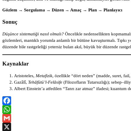
Gözlem → Sorgulama → Düzen → Amaç → Plan → Planlayıcı
Sonuç
Düşünce sistematiği nasıl olmalı?
Öncelikle nedensellikten kopmamal
gözlemleri, mantıklı yorumla anlamlı bir bütüne kavuşturmalı. Tıpkı yol
düzende bile rastgeleliği yetersiz bulan akıl, büyük bir düzende rastge
Kaynaklar
Aristoteles,
Metafizik
, özellikle “dört neden” (madde, suret, fail,
Gazâlî,
Tehâfütü’l-Felâsife
(Filozofların Tutarsızlığı); sebep–illi
Albert Einstein’a atfedilen “Tanrı zar atmaz” ifadesi; kuantum d
Facebook
WhatsApp
Gmail