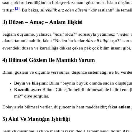
saat çarkları kendiliğinden birleşerek zamanı göstermez. İslam düşünc
[2]
tartışır
. Bu bakış,
süreklilik arz eden düzeni
“kör rastlantı” ile temel
3) Düzen – Amaç – Anlam Ilişkisi
Sağlam düşünme, yalnızca “
nasıl
oldu?” sorusuyla yetinmez; “
neden
o
olarak tanımlanabilir; fakat “Neden bu kadar
düzenli bilgi
taşır?” sorus
evrendeki düzen ve kararlılığa dikkat çeken pek çok bilim insanı gibi, 
4) Bilimsel Gözlem Ile Mantıklı Yorum
Bilim, gözlem ve ölçümle
veri
sunar; düşünce sistematiği ise bu verile
Beyin ve bileşimi:
Bilim “beynin büyük oranda sudan oluştuğunu” 
Kozmik ayar:
Bilim “Güneş’in belirli bir mesafede belirli ener
mi?” diye sorgular.
Dolayısıyla bilimsel veriler, düşüncenin ham maddesidir; fakat
anlam
5) Akıl Ve Mantığın Işbirliği
Sağlıklı düşünme, aklı ve mantığı rakip değil, tamamlayıcı görür. Akı