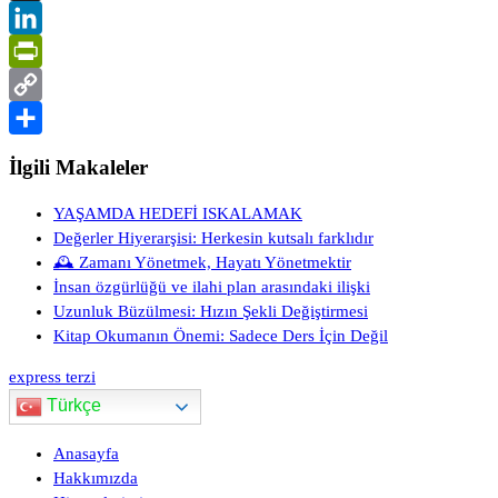
X
LinkedIn
PrintFriendly
Copy
Link
Share
İlgili Makaleler
YAŞAMDA HEDEFİ ISKALAMAK
Değerler Hiyerarşisi: Herkesin kutsalı farklıdır
🕰️ Zamanı Yönetmek, Hayatı Yönetmektir
İnsan özgürlüğü ve ilahi plan arasındaki ilişki
Uzunluk Büzülmesi: Hızın Şekli Değiştirmesi
Kitap Okumanın Önemi: Sadece Ders İçin Değil
express terzi
Türkçe
Anasayfa
Hakkımızda