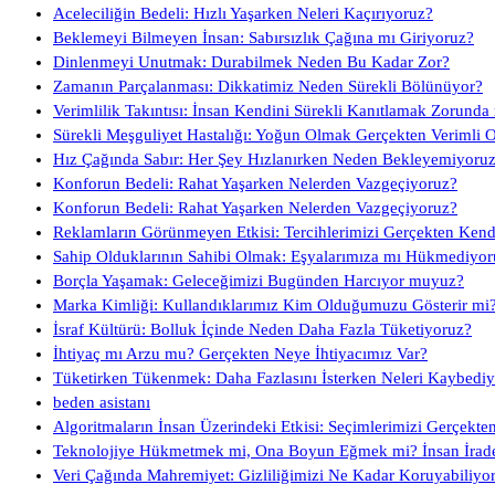
Aceleciliğin Bedeli: Hızlı Yaşarken Neleri Kaçırıyoruz?
Beklemeyi Bilmeyen İnsan: Sabırsızlık Çağına mı Giriyoruz?
Dinlenmeyi Unutmak: Durabilmek Neden Bu Kadar Zor?
Zamanın Parçalanması: Dikkatimiz Neden Sürekli Bölünüyor?
Verimlilik Takıntısı: İnsan Kendini Sürekli Kanıtlamak Zorunda
Sürekli Meşguliyet Hastalığı: Yoğun Olmak Gerçekten Verimli 
Hız Çağında Sabır: Her Şey Hızlanırken Neden Bekleyemiyoru
Konforun Bedeli: Rahat Yaşarken Nelerden Vazgeçiyoruz?
Konforun Bedeli: Rahat Yaşarken Nelerden Vazgeçiyoruz?
Reklamların Görünmeyen Etkisi: Tercihlerimizi Gerçekten Ken
Sahip Olduklarının Sahibi Olmak: Eşyalarımıza mı Hükmediyor
Borçla Yaşamak: Geleceğimizi Bugünden Harcıyor muyuz?
Marka Kimliği: Kullandıklarımız Kim Olduğumuzu Gösterir mi
İsraf Kültürü: Bolluk İçinde Neden Daha Fazla Tüketiyoruz?
İhtiyaç mı Arzu mu? Gerçekten Neye İhtiyacımız Var?
Tüketirken Tükenmek: Daha Fazlasını İsterken Neleri Kaybedi
beden asistanı
Algoritmaların İnsan Üzerindeki Etkisi: Seçimlerimizi Gerçekte
Teknolojiye Hükmetmek mi, Ona Boyun Eğmek mi? İnsan İrades
Veri Çağında Mahremiyet: Gizliliğimizi Ne Kadar Koruyabiliyo