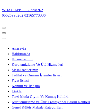
İçeriğe
geç
WHATSAPP
05525998262
05525998262
02165773330
Anasayfa
Hakkımızda
Hizmetlerimiz
Kurutemizleme Ve Ütü Hizmetleri
Mesai saatlerimiz
Tadilat ve Onarım İşlemler listesi
Fiyat listesi
Konum ve İletişim
Linkler
Terzi Moda Giyim Ve Kumaş Kültürü
Kurutemizleme ve Ütü: Profesyonel Bakım Rehberi
Genel Kültür Makale Kategorileri