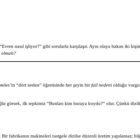
n nasıl işliyor?” gibi sorularla karşılaşır. Aynı olaya bakan iki kişin
l olmalı?
oteles’in “dört neden” öğretisinde her şeyin bir
fail nedeni
olduğu vurgu
uğla
görsek, ilk tepkimiz “Bunları kim buraya koydu?” olur. Çünkü diziliş
r. Bir fabrikanın makineleri rastgele dizilse düzenli üretim yapılamaz; bi