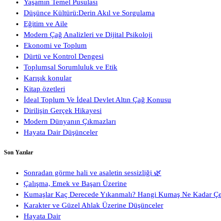
Yaşamın Temel Pusulası
Düşünce Kültürü:Derin Akıl ve Sorgulama
Eğitim ve Aile
Modern Çağ Analizleri ve Dijital Psikoloji
Ekonomi ve Toplum
Dürtü ve Kontrol Dengesi
Toplumsal Sorumluluk ve Etik
Karışık konular
Kitap özetleri
İdeal Toplum Ve İdeal Devlet Altın Çağ Konusu
Dirilişin Gerçek Hikayesi
Modern Dünyanın Çıkmazları
Hayata Dair Düşünceler
Son Yazılar
Sonradan görme hali ve asaletin sessizliği 🌿
Çalışma, Emek ve Başarı Üzerine
Kumaşlar Kaç Derecede Yıkanmalı? Hangi Kumaş Ne Kadar Ç
Karakter ve Güzel Ahlak Üzerine Düşünceler
Hayata Dair