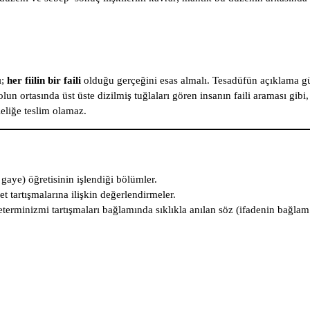
ı;
her fiilin bir faili
olduğu gerçeğini esas almalı. Tesadüfün açıklama g
un ortasında üst üste dizilmiş tuğlaları gören insanın faili araması gibi
leliğe teslim olamaz.
 gaye) öğretisinin işlendiği bölümler.
yet tartışmalarına ilişkin değerlendirmeler.
eterminizmi tartışmaları bağlamında sıklıkla anılan söz (ifadenin bağlam 