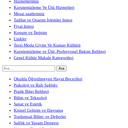
Hizmetlerimiz
Kurutemizleme Ve Ütü Hizmetleri
Mesai saatlerimiz
Tadilat ve Onarım İşlemler listesi
Fiyat listesi
Konum ve İletişim
Linkler
Terzi Moda Giyim Ve Kumaş Kültürü
Kurutemizleme ve Ütü: Profesyonel Bakım Rehberi
Genel Kültür Makale Kategorileri
Arama:
Okulda Öğretilmeyen Hayat Becerileri
Psikoloji ve Ruh Sağlığı:
Pratik Bilgi Rehberi
Bilim ve Teknoloji
Sanat ve Estetik
Kişisel Gelişim ve Davranış
Toplumsal Bilinç ve Değerler
Sağlık ve Yaşam Dengesi