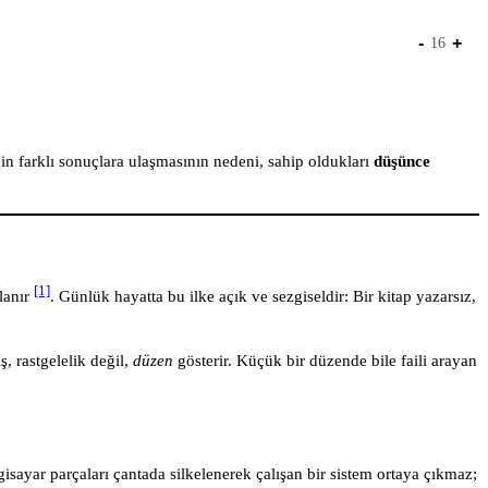
-
+
16
in farklı sonuçlara ulaşmasının nedeni, sahip oldukları
düşünce
[1]
lanır
. Günlük hayatta bu ilke açık ve sezgiseldir: Bir kitap yazarsız,
, rastgelelik değil,
düzen
gösterir. Küçük bir düzende bile faili arayan
lgisayar parçaları çantada silkelenerek çalışan bir sistem ortaya çıkmaz;