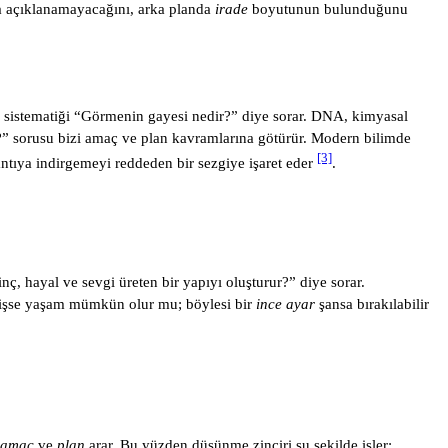
la açıklanamayacağını, arka planda
irade
boyutunun bulunduğunu
ce sistematiği “Görmenin gayesi nedir?” diye sorar. DNA, kimyasal
?” sorusu bizi amaç ve plan kavramlarına götürür. Modern bilimde
[3]
antıya indirgemeyi reddeden bir sezgiye işaret eder
.
ç, hayal ve sevgi üreten bir yapıyı oluşturur?” diye sorar.
değişse yaşam mümkün olur mu; böylesi bir
ince ayar
şansa bırakılabilir
amaç
ve
plan
arar. Bu yüzden düşünme zinciri şu şekilde işler: