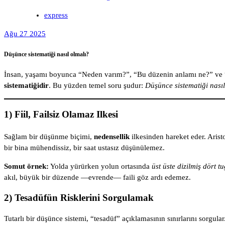
express
Ağu 27 2025
Düşünce sistematiği nasıl olmalı?
İnsan, yaşamı boyunca “Neden varım?”, “Bu düzenin anlamı ne?” ve “Evre
sistematiğidir
. Bu yüzden temel soru şudur:
Düşünce sistematiği nası
1) Fiil, Failsiz Olamaz Ilkesi
Sağlam bir düşünme biçimi,
nedensellik
ilkesinden hareket eder. Arist
bir bina mühendissiz, bir saat ustasız düşünülemez.
Somut örnek:
Yolda yürürken yolun ortasında
üst üste dizilmiş dört t
akıl, büyük bir düzende —evrende— faili göz ardı edemez.
2) Tesadüfün Risklerini Sorgulamak
Tutarlı bir düşünce sistemi, “tesadüf” açıklamasının sınırlarını sorgula