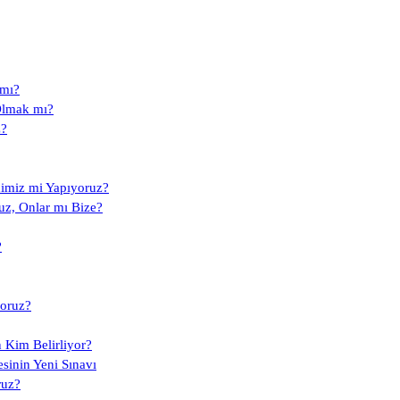
 mı?
Olmak mı?
z?
dimiz mi Yapıyoruz?
uz, Onlar mı Bize?
?
yoruz?
n Kim Belirliyor?
inin Yeni Sınavı
ruz?