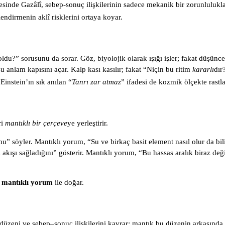
esinde Gazâlî, sebep-sonuç ilişkilerinin sadece mekanik bir zorunluluk
lendirmenin aklî risklerini ortaya koyar.
ldu?” sorusunu da sorar. Göz, biyolojik olarak ışığı işler; fakat düşün
u anlam kapısını açar. Kalp kası kasılır; fakat “Niçin bu ritim
kararlı
dır
Einstein’ın sık anılan “
Tanrı zar atmaz
” ifadesi de kozmik ölçekte rastl
ri
mantıklı bir çerçeve
ye yerleştirir.
söyler. Mantıklı yorum, “Su ve birkaç basit element nasıl olur da bilin
ji akışı sağladığını” gösterir. Mantıklı yorum, “Bu hassas aralık biraz 
,
mantıklı yorum
ile doğar.
l düzeni ve sebep–sonuç ilişkilerini kavrar; mantık bu düzenin arkasında