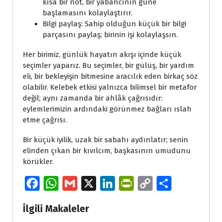
kısa bir not, bir yabancının güne
başlamasını kolaylaştırır.
Bilgi paylaş: Sahip olduğun küçük bir bilgi
parçasını paylaş; birinin işi kolaylaşsın.
Her birimiz, günlük hayatın akışı içinde küçük
seçimler yaparız. Bu seçimler, bir gülüş, bir yardım
eli, bir bekleyişin bitmesine aracılık eden birkaç söz
olabilir. Kelebek etkisi yalnızca bilimsel bir metafor
değil; aynı zamanda bir ahlâk çağrısıdır:
eylemlerimizin ardındaki görünmez bağları ıslah
etme çağrısı.
Bir küçük iyilik, uzak bir sabahı aydınlatır; senin
elinden çıkan bir kıvılcım, başkasının umudunu
körükler.
F
W
G
X
L
P
C
S
a
h
m
i
r
o
h
İlgili Makaleler
c
a
a
n
i
p
a