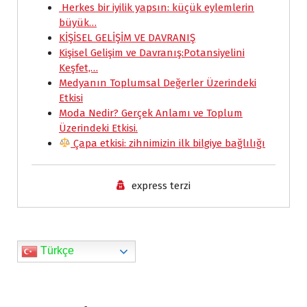
e
Herkes bir iyilik yapsın: küçük eylemlerin
t
i
k
n
y
r
büyük…
b
s
l
e
t
L
e
KİŞİSEL GELİŞİM VE DAVRANIŞ
o
A
d
F
i
Kişisel Gelişim ve Davranış:Potansiyelini
Keşfet,…
o
p
I
r
n
Medyanın Toplumsal Değerler Üzerindeki
k
p
n
i
k
Etkisi
e
Moda Nedir? Gerçek Anlamı ve Toplum
Üzerindeki Etkisi.
n
Çapa etkisi: zihnimizin ilk bilgiye bağlılığı
d
l
express terzi
y
Türkçe