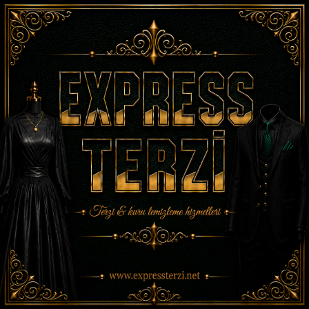
İ
ç
e
r
i
ğ
e
g
e
ç