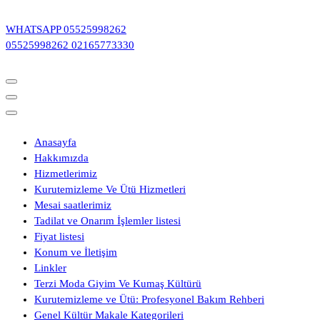
İçeriğe
geç
WHATSAPP
05525998262
05525998262
02165773330
Anasayfa
Hakkımızda
Hizmetlerimiz
Kurutemizleme Ve Ütü Hizmetleri
Mesai saatlerimiz
Tadilat ve Onarım İşlemler listesi
Fiyat listesi
Konum ve İletişim
Linkler
Terzi Moda Giyim Ve Kumaş Kültürü
Kurutemizleme ve Ütü: Profesyonel Bakım Rehberi
Genel Kültür Makale Kategorileri