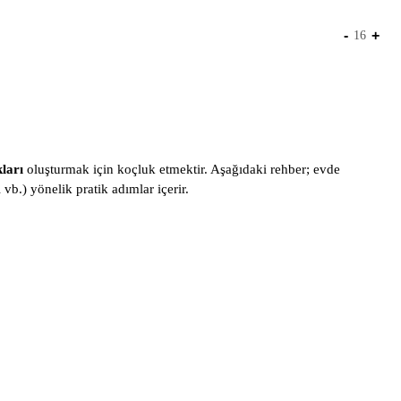
-
+
16
kları
oluşturmak için koçluk etmektir. Aşağıdaki rehber; evde
b.) yönelik pratik adımlar içerir.