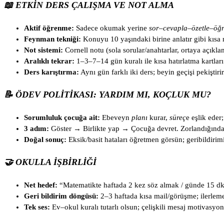
📖 ETKIN DERS ÇALIŞMA VE NOT ALMA
Aktif öğrenme:
Sadece okumak yerine
sor–cevapla–özetle–öğr
Feynman tekniği:
Konuyu 10 yaşındaki birine anlatır gibi kısa n
Not sistemi:
Cornell notu (sola sorular/anahtarlar, ortaya açıklam
Aralıklı tekrar:
1–3–7–14 gün kuralı ile kısa hatırlatma kartları
Ders karıştırma:
Aynı gün farklı iki ders; beyin geçişi pekiştirir
📝 ÖDEV POLITIKASI: YARDIM MI, KOÇLUK MU?
Sorumluluk çocuğa ait:
Ebeveyn
planı
kurar,
süreç
e eşlik eder
3 adım:
Göster → Birlikte yap → Çocuğa devret. Zorlandığınd
Doğal sonuç:
Eksik/basit hataları öğretmen görsün; geribildiri
🤝 OKULLA İŞBIRLIĞI
Net hedef:
“Matematikte haftada 2 kez söz almak / günde 15 d
Geri bildirim döngüsü:
2–3 haftada kısa mail/görüşme; ilerle
Tek ses:
Ev–okul kuralı tutarlı olsun; çelişkili mesaj motivasyo