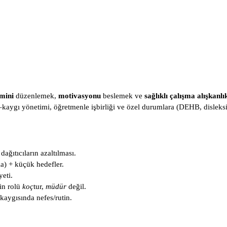
mini
düzenlemek,
motivasyonu
beslemek ve
sağlıklı çalışma alışkanlı
aygı yönetimi, öğretmenle işbirliği ve özel durumlara (DEHB, disleksi v
 dağıtıcıların azaltılması.
a) + küçük hedefler.
eti.
in rolü
koç
tur,
müdür
değil.
aygısında nefes/rutin.