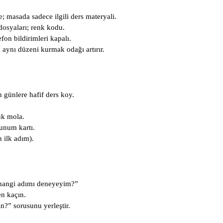
 masada sadece ilgili ders materyali.
dosyaları; renk kodu.
fon bildirimleri kapalı.
 aynı düzeni kurmak odağı artırır.
günlere hafif ders koy.
ük mola.
sunum kartı.
n ilk adım).
angi adımı deneyeyim?”
en kaçın.
n?” sorusunu yerleştir.