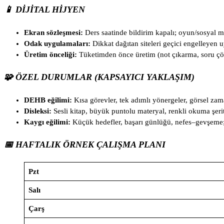
📱 DIJITAL HIJYEN
Ekran sözleşmesi:
Ders saatinde bildirim kapalı; oyun/sosyal me
Odak uygulamaları:
Dikkat dağıtan siteleri geçici engelleyen 
Üretim önceliği:
Tüketimden önce üretim (not çıkarma, soru çö
🧩 ÖZEL DURUMLAR (KAPSAYICI YAKLAŞIM)
DEHB eğilimi:
Kısa görevler, tek adımlı yönergeler, görsel zama
Disleksi:
Sesli kitap, büyük puntolu materyal, renkli okuma şeri
Kaygı eğilimi:
Küçük hedefler, başarı günlüğü, nefes–gevşeme; 
📅 HAFTALIK ÖRNEK ÇALIŞMA PLANI
Pzt
Salı
Çarş