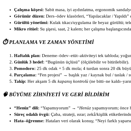
Çalışma köşesi:
Sabit masa, iyi aydınlatma, ergonomik sandalye;
Görünür düzen:
Ders–ödev klasörleri, “Yapılacaklar / Yapıldı” 
Gürültü yönetimi:
Kulak tıkacı/uygulama ile beyaz gürültü; tele
Mikro ritüel:
Su şişesi, saat, 2 kalem; her çalışma başlangıcında
⏱️ PLANLAMA VE ZAMAN YÖNETIMI
Haftalık plan:
Deneme–ödev–etüt–aktiviteyi tek tabloda; yoğun 
Günlük 3 hedef:
“Bugünün üçlüsü” (ölçülebilir ve bitirilebilir).
Pomodoro:
25 dk odak + 5 dk mola; 4 turdan sonra 20 dk büy
Parçalama:
“Fen projesi” → başlık yaz / kaynak bul / taslak / 
Takip:
Her akşam 5 dk
kapanış kontrolü
(ne bitti–ne kaldı–yarı
🧠 BÜYÜME ZIHNIYETI VE GERI BILDIRIM
“Henüz” dili:
“Yapamıyorum” → “
Henüz
yapamıyorum; önce h
Süreç odaklı övgü:
Çaba, strateji, ısrar; zekâ/kişilik etiketlerind
Hata–öğrenme:
Hataları veri olarak konuş; “Neyi farklı yaparsı