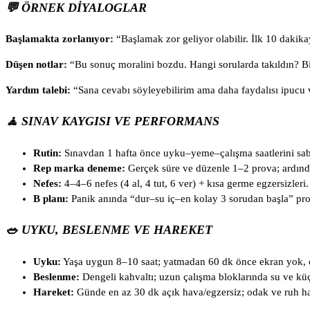
💬 ÖRNEK DIYALOGLAR
Başlamakta zorlanıyor:
“Başlamak zor geliyor olabilir. İlk 10 dakika
Düşen notlar:
“Bu sonuç moralini bozdu. Hangi sorularda takıldın? Bi
Yardım talebi:
“Sana cevabı söyleyebilirim ama daha faydalısı ipucu 
🧘 SINAV KAYGISI VE PERFORMANS
Rutin:
Sınavdan 1 hafta önce uyku–yeme–çalışma saatlerini sabi
Rep marka deneme:
Gerçek süre ve düzenle 1–2 prova; ardın
Nefes:
4–4–6 nefes (4 al, 4 tut, 6 ver) + kısa germe egzersizleri.
B planı:
Panik anında “dur–su iç–en kolay 3 sorudan başla” pro
🥗 UYKU, BESLENME VE HAREKET
Uyku:
Yaşa uygun 8–10 saat; yatmadan 60 dk önce ekran yok, ci
Beslenme:
Dengeli kahvaltı; uzun çalışma bloklarında su ve küç
Hareket:
Günde en az 30 dk açık hava/egzersiz; odak ve ruh halin