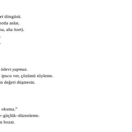
et
döngüsü.
otla anlat.
a, alta özet).
.
.
; ödevi
yapmaz
.
a
ipucu
ver, çözümü söyleme.
min değeri düşmesin.
k okuma.”
me–güçlük–düzenleme.
nu bozar.