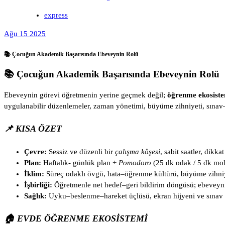
express
Ağu 15 2025
📚 Çocuğun Akademik Başarısında Ebeveynin Rolü
📚 Çocuğun Akademik Başarısında Ebeveynin Rolü
Ebeveynin görevi öğretmenin yerine geçmek değil;
öğrenme ekosiste
uygulanabilir düzenlemeler, zaman yönetimi, büyüme zihniyeti, sınav–k
📌 KISA ÖZET
Çevre:
Sessiz ve düzenli bir
çalışma köşesi
, sabit saatler, dikkat
Plan:
Haftalık- günlük plan +
Pomodoro
(25 dk odak / 5 dk mol
İklim:
Süreç odaklı övgü, hata–öğrenme kültürü, büyüme zihniy
İşbirliği:
Öğretmenle net hedef–geri bildirim döngüsü; ebeveyn
Sağlık:
Uyku–beslenme–hareket üçlüsü, ekran hijyeni ve sınav k
🏠 EVDE ÖĞRENME EKOSISTEMI