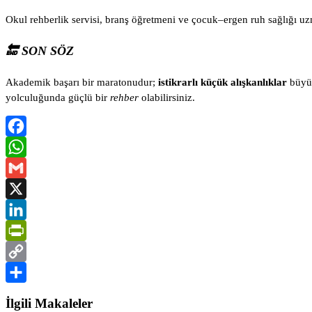
Okul rehberlik servisi, branş öğretmeni ve çocuk–ergen ruh sağlığı uzma
🔚 SON SÖZ
Akademik başarı bir maratonudur;
istikrarlı küçük alışkanlıklar
büyük
yolculuğunda güçlü bir
rehber
olabilirsiniz.
Facebook
WhatsApp
Gmail
X
LinkedIn
PrintFriendly
Copy
Link
Share
İlgili Makaleler