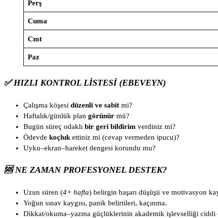
Perş
Cuma
Cmt
Paz
✅ HIZLI KONTROL LISTESI (EBEVEYN)
Çalışma köşesi
düzenli ve sabit
mi?
Haftalık/günlük plan
görünür
mü?
Bugün süreç odaklı
bir geri bildirim
verdiniz mi?
Ödevde
koçluk
ettiniz mi (cevap vermeden ipucu)?
Uyku–ekran–hareket dengesi korundu mu?
🆘 NE ZAMAN PROFESYONEL DESTEK?
Uzun süren (
4+ hafta
) belirgin başarı düşüşü ve motivasyon ka
Yoğun sınav kaygısı, panik belirtileri, kaçınma.
Dikkat/okuma–yazma güçlüklerinin akademik işlevselliği ciddi 