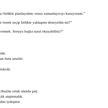
yı birlikte planlayalım; sonra zamanlayıcıyı kuruyorum.”
r örnek seçip birlikte yaklaşımı deneyelim mi?”
vermek. Soruyu başka nasıl okuyabiliriz?”
tle.
dan
hata analizi
.
tokolü.
hazlar ortak alanda şarj.
ük atıştırmalık.
i iyileştirir.