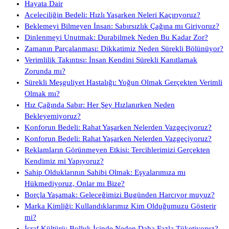
Hayata Dair
Aceleciliğin Bedeli: Hızlı Yaşarken Neleri Kaçırıyoruz?
Beklemeyi Bilmeyen İnsan: Sabırsızlık Çağına mı Giriyoruz?
Dinlenmeyi Unutmak: Durabilmek Neden Bu Kadar Zor?
Zamanın Parçalanması: Dikkatimiz Neden Sürekli Bölünüyor?
Verimlilik Takıntısı: İnsan Kendini Sürekli Kanıtlamak
Zorunda mı?
Sürekli Meşguliyet Hastalığı: Yoğun Olmak Gerçekten Verimli
Olmak mı?
Hız Çağında Sabır: Her Şey Hızlanırken Neden
Bekleyemiyoruz?
Konforun Bedeli: Rahat Yaşarken Nelerden Vazgeçiyoruz?
Konforun Bedeli: Rahat Yaşarken Nelerden Vazgeçiyoruz?
Reklamların Görünmeyen Etkisi: Tercihlerimizi Gerçekten
Kendimiz mi Yapıyoruz?
Sahip Olduklarının Sahibi Olmak: Eşyalarımıza mı
Hükmediyoruz, Onlar mı Bize?
Borçla Yaşamak: Geleceğimizi Bugünden Harcıyor muyuz?
Marka Kimliği: Kullandıklarımız Kim Olduğumuzu Gösterir
mi?
İsraf Kültürü: Bolluk İçinde Neden Daha Fazla Tüketiyoruz?