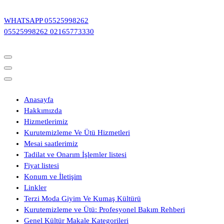
İçeriğe
geç
WHATSAPP
05525998262
05525998262
02165773330
Anasayfa
Hakkımızda
Hizmetlerimiz
Kurutemizleme Ve Ütü Hizmetleri
Mesai saatlerimiz
Tadilat ve Onarım İşlemler listesi
Fiyat listesi
Konum ve İletişim
Linkler
Terzi Moda Giyim Ve Kumaş Kültürü
Kurutemizleme ve Ütü: Profesyonel Bakım Rehberi
Genel Kültür Makale Kategorileri