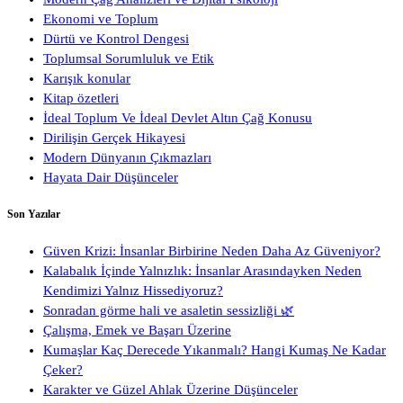
Ekonomi ve Toplum
Dürtü ve Kontrol Dengesi
Toplumsal Sorumluluk ve Etik
Karışık konular
Kitap özetleri
İdeal Toplum Ve İdeal Devlet Altın Çağ Konusu
Dirilişin Gerçek Hikayesi
Modern Dünyanın Çıkmazları
Hayata Dair Düşünceler
Son Yazılar
Güven Krizi: İnsanlar Birbirine Neden Daha Az Güveniyor?
Kalabalık İçinde Yalnızlık: İnsanlar Arasındayken Neden
Kendimizi Yalnız Hissediyoruz?
Sonradan görme hali ve asaletin sessizliği 🌿
Çalışma, Emek ve Başarı Üzerine
Kumaşlar Kaç Derecede Yıkanmalı? Hangi Kumaş Ne Kadar
Çeker?
Karakter ve Güzel Ahlak Üzerine Düşünceler