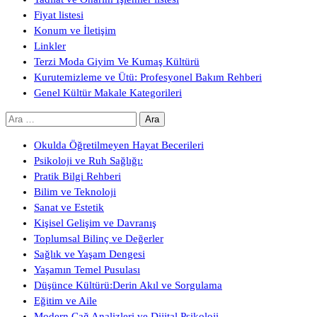
Fiyat listesi
Konum ve İletişim
Linkler
Terzi Moda Giyim Ve Kumaş Kültürü
Kurutemizleme ve Ütü: Profesyonel Bakım Rehberi
Genel Kültür Makale Kategorileri
Arama:
Okulda Öğretilmeyen Hayat Becerileri
Psikoloji ve Ruh Sağlığı:
Pratik Bilgi Rehberi
Bilim ve Teknoloji
Sanat ve Estetik
Kişisel Gelişim ve Davranış
Toplumsal Bilinç ve Değerler
Sağlık ve Yaşam Dengesi
Yaşamın Temel Pusulası
Düşünce Kültürü:Derin Akıl ve Sorgulama
Eğitim ve Aile
Modern Çağ Analizleri ve Dijital Psikoloji