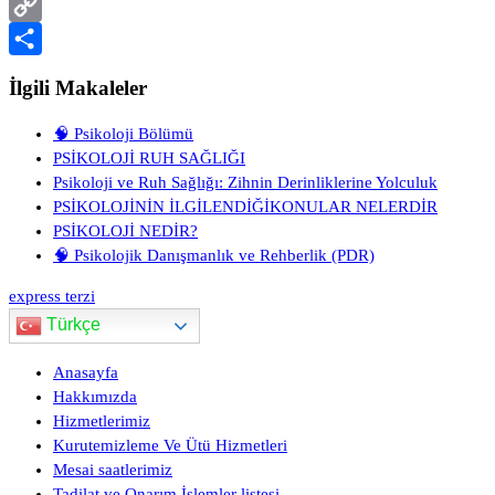
PrintFriendly
Copy
Link
Share
İlgili Makaleler
🧠 Psikoloji Bölümü
PSİKOLOJİ RUH SAĞLIĞI
Psikoloji ve Ruh Sağlığı: Zihnin Derinliklerine Yolculuk
PSİKOLOJİNİN İLGİLENDİĞİKONULAR NELERDİR
PSİKOLOJİ NEDİR?
🧠 Psikolojik Danışmanlık ve Rehberlik (PDR)
express terzi
Türkçe
Anasayfa
Hakkımızda
Hizmetlerimiz
Kurutemizleme Ve Ütü Hizmetleri
Mesai saatlerimiz
Tadilat ve Onarım İşlemler listesi