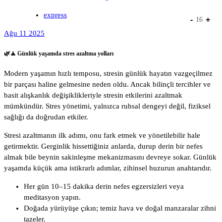
express
-
+
16
Ağu 11 2025
🌿🧘 Günlük yaşamda stres azaltma yolları
Modern yaşamın hızlı temposu, stresin günlük hayatın vazgeçilmez
bir parçası haline gelmesine neden oldu. Ancak bilinçli tercihler ve
basit alışkanlık değişiklikleriyle stresin etkilerini azaltmak
mümkündür. Stres yönetimi, yalnızca ruhsal dengeyi değil, fiziksel
sağlığı da doğrudan etkiler.
Stresi azaltmanın ilk adımı, onu fark etmek ve yönetilebilir hale
getirmektir. Gerginlik hissettiğiniz anlarda, durup derin bir nefes
almak bile beynin sakinleşme mekanizmasını devreye sokar. Günlük
yaşamda küçük ama istikrarlı adımlar, zihinsel huzurun anahtarıdır.
Her gün 10–15 dakika derin nefes egzersizleri veya
meditasyon yapın.
Doğada yürüyüşe çıkın; temiz hava ve doğal manzaralar zihni
tazeler.