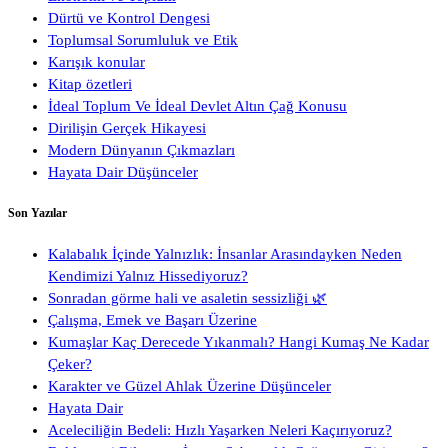
Dürtü ve Kontrol Dengesi
Toplumsal Sorumluluk ve Etik
Karışık konular
Kitap özetleri
İdeal Toplum Ve İdeal Devlet Altın Çağ Konusu
Dirilişin Gerçek Hikayesi
Modern Dünyanın Çıkmazları
Hayata Dair Düşünceler
Son Yazılar
Kalabalık İçinde Yalnızlık: İnsanlar Arasındayken Neden
Kendimizi Yalnız Hissediyoruz?
Sonradan görme hali ve asaletin sessizliği 🌿
Çalışma, Emek ve Başarı Üzerine
Kumaşlar Kaç Derecede Yıkanmalı? Hangi Kumaş Ne Kadar
Çeker?
Karakter ve Güzel Ahlak Üzerine Düşünceler
Hayata Dair
Aceleciliğin Bedeli: Hızlı Yaşarken Neleri Kaçırıyoruz?