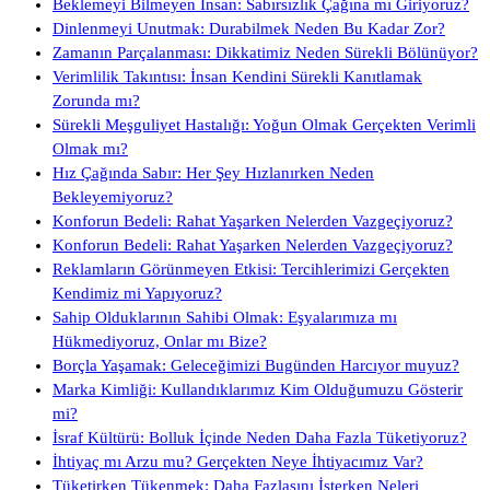
Beklemeyi Bilmeyen İnsan: Sabırsızlık Çağına mı Giriyoruz?
Dinlenmeyi Unutmak: Durabilmek Neden Bu Kadar Zor?
Zamanın Parçalanması: Dikkatimiz Neden Sürekli Bölünüyor?
Verimlilik Takıntısı: İnsan Kendini Sürekli Kanıtlamak
Zorunda mı?
Sürekli Meşguliyet Hastalığı: Yoğun Olmak Gerçekten Verimli
Olmak mı?
Hız Çağında Sabır: Her Şey Hızlanırken Neden
Bekleyemiyoruz?
Konforun Bedeli: Rahat Yaşarken Nelerden Vazgeçiyoruz?
Konforun Bedeli: Rahat Yaşarken Nelerden Vazgeçiyoruz?
Reklamların Görünmeyen Etkisi: Tercihlerimizi Gerçekten
Kendimiz mi Yapıyoruz?
Sahip Olduklarının Sahibi Olmak: Eşyalarımıza mı
Hükmediyoruz, Onlar mı Bize?
Borçla Yaşamak: Geleceğimizi Bugünden Harcıyor muyuz?
Marka Kimliği: Kullandıklarımız Kim Olduğumuzu Gösterir
mi?
İsraf Kültürü: Bolluk İçinde Neden Daha Fazla Tüketiyoruz?
İhtiyaç mı Arzu mu? Gerçekten Neye İhtiyacımız Var?
Tüketirken Tükenmek: Daha Fazlasını İsterken Neleri