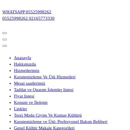
İçeriğe
geç
WHATSAPP
05525998262
05525998262
02165773330
Anasayfa
Hakkımızda
Hizmetlerimiz
Kurutemizleme Ve Ütü Hizmetleri
Mesai saatlerimiz
Tadilat ve Onarım İşlemler listesi
Fiyat listesi
Konum ve İletişim
Linkler
Terzi Moda Giyim Ve Kumaş Kültürü
Kurutemizleme ve Ütü: Profesyonel Bakım Rehberi
Genel Kültür Makale Kategorileri