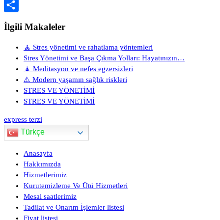
Copy
Link
Share
İlgili Makaleler
🧘 Stres yönetimi ve rahatlama yöntemleri
Stres Yönetimi ve Başa Çıkma Yolları: Hayatınızın…
🧘 Meditasyon ve nefes egzersizleri
⚠️ Modern yaşamın sağlık riskleri
STRES VE YÖNETİMİ
STRES VE YÖNETİMİ
express terzi
Türkçe
Anasayfa
Hakkımızda
Hizmetlerimiz
Kurutemizleme Ve Ütü Hizmetleri
Mesai saatlerimiz
Tadilat ve Onarım İşlemler listesi
Fiyat listesi