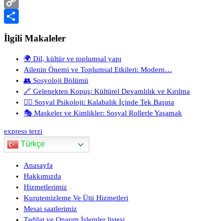
PrintFriendly
Copy
Link
Share
İlgili Makaleler
🌍 Dil, kültür ve toplumsal yapı
Ailenin Önemi ve Toplumsal Etkileri: Modern…
👥 Sosyoloji Bölümü
🔗 Gelenekten Kopuş: Kültürel Devamlılık ve Kırılma
🧍‍♂️ Sosyal Psikoloji: Kalabalık İçinde Tek Başına
🎭 Maskeler ve Kimlikler: Sosyal Rollerle Yaşamak
express terzi
Türkçe
Anasayfa
Hakkımızda
Hizmetlerimiz
Kurutemizleme Ve Ütü Hizmetleri
Mesai saatlerimiz
Tadilat ve Onarım İşlemler listesi