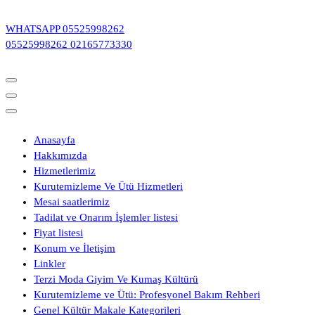
İçeriğe
geç
WHATSAPP
05525998262
05525998262
02165773330
Anasayfa
Hakkımızda
Hizmetlerimiz
Kurutemizleme Ve Ütü Hizmetleri
Mesai saatlerimiz
Tadilat ve Onarım İşlemler listesi
Fiyat listesi
Konum ve İletişim
Linkler
Terzi Moda Giyim Ve Kumaş Kültürü
Kurutemizleme ve Ütü: Profesyonel Bakım Rehberi
Genel Kültür Makale Kategorileri