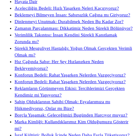
Hayata Dair
Aceleciliğin Bedeli: Hızlı Yaşarken Neleri Kaçırıyoruz?
Beklemeyi Bilmeyen İnsan: Sabırsızlık Çağına mı Giriyoruz?
Dinlenmeyi Unutmak: Durabilmek Neden Bu Kadar Zor?
Zamanın Parçalanması: Dikkatimiz Neden Sürekli Bölünüyor?
Verimlilik Takıntısı: İnsan Kendini Sürekli Kanıtlamak
Zorunda mı?
Sürekli Meşguliyet Hastalığı: Yoğun Olmak Gerçekten Verimli
Olmak mı?
Hız Çağında Sabır: Her Şey Hızlanırken Neden
Bekleyemiyoruz?
Konforun Bedeli: Rahat Yaşarken Nelerden Vazgeçiyoruz?
Konforun Bedeli: Rahat Yaşarken Nelerden Vazgeçiyoruz?
Reklamların Görünmeyen Etkisi: Tercihlerimizi Gerçekten
Kendimiz mi Yapıyoruz?
Sahip Olduklarının Sahibi Olmak: Eşyalarımıza mı
Hükmediyoruz, Onlar mı Bize?
Borçla Yaşamak: Geleceğimizi Bugünden Harcıyor muyuz?
Marka Kimliği: Kullandıklarımız Kim Olduğumuzu Gösterir
mi?
İsraf Kültürü: Bolluk İçinde Neden Daha Fazla Tüketiyoruz?