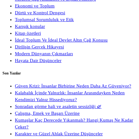
Ekonomi ve Toplum
Dürtü ve Kontrol Dengesi
Toplumsal Sorumluluk ve Etik
Karışık konular
Kitap özetleri
İdeal Toplum Ve İdeal Devlet Altın Çağ Konusu
Dirilişin Gerçek Hikayesi
Modern Dünyanın Çıkmazları
Hayata Dair Düşünceler
Son Yazılar
Güven Krizi: İnsanlar Birbirine Neden Daha Az Güveniyor?
Kalabalık İçinde Yalnızlık: İnsanlar Arasındayken Neden
Kendimizi Yalnız Hissediyoruz?
Sonradan görme hali ve asaletin sessizliği 🌿
Çalışma, Emek ve Başarı Üzerine
Kumaşlar Kaç Derecede Yıkanmalı? Hangi Kumaş Ne Kadar
Çeker?
Karakter ve Güzel Ahlak Üzerine Düşünceler