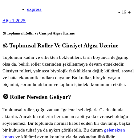
express
-
+
16
Ağu 1 2025
⚖️ Toplumsal Roller ve Cinsiyet Algısı Üzerine
⚖️ Toplumsal Roller Ve Cinsiyet Algısı Üzerine
Toplumun kadın ve erkekten beklentileri, tarih boyunca değişmiş
olsa da, belirli roller üzerinden şekillenmeye devam etmektedir.
Cinsiyet rolleri, yalnızca biyolojik farklılıklara değil; kültürel, sosyal
ve hatta ekonomik kodlara dayanır. Bu kodlar, bireyin yaşam
biçimini, sorumluluklarını ve toplum içindeki konumunu etkiler.
🧭 Roller Nereden Geliyor?
Toplumsal roller, çoğu zaman “geleneksel değerler” adı altında
aktarılır. Ancak bu rollerin her zaman sabit ya da evrensel olduğu
söylenemez. Bir toplumda normal kabul edilen bir davranış, başka
bir kültürde tuhaf ya da aykırı görülebilir. Bu durum
gelenekten
kopuş
ve kültürel evrim konularıyla da yakından ilişkilidir.