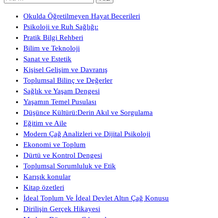
Okulda Öğretilmeyen Hayat Becerileri
Psikoloji ve Ruh Sağlığı:
Pratik Bilgi Rehberi
Bilim ve Teknoloji
Sanat ve Estetik
Kişisel Gelişim ve Davranış
Toplumsal Bilinç ve Değerler
Sağlık ve Yaşam Dengesi
Yaşamın Temel Pusulası
Düşünce Kültürü:Derin Akıl ve Sorgulama
Eğitim ve Aile
Modern Çağ Analizleri ve Dijital Psikoloji
Ekonomi ve Toplum
Dürtü ve Kontrol Dengesi
Toplumsal Sorumluluk ve Etik
Karışık konular
Kitap özetleri
İdeal Toplum Ve İdeal Devlet Altın Çağ Konusu
Dirilişin Gerçek Hikayesi