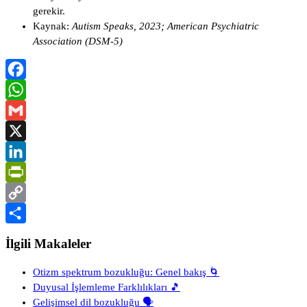
gerekir.
Kaynak:
Autism Speaks, 2023; American Psychiatric
Association (DSM-5)
Facebook
WhatsApp
Gmail
X
LinkedIn
PrintFriendly
Copy
Link
Share
İlgili Makaleler
Otizm spektrum bozukluğu: Genel bakış 🌀
Duyusal İşlemleme Farklılıkları 🎵
Gelişimsel dil bozukluğu 🗣️