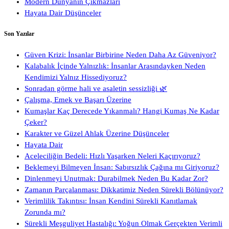
Modern Dünyanın Çıkmazları
Hayata Dair Düşünceler
Son Yazılar
Güven Krizi: İnsanlar Birbirine Neden Daha Az Güveniyor?
Kalabalık İçinde Yalnızlık: İnsanlar Arasındayken Neden
Kendimizi Yalnız Hissediyoruz?
Sonradan görme hali ve asaletin sessizliği 🌿
Çalışma, Emek ve Başarı Üzerine
Kumaşlar Kaç Derecede Yıkanmalı? Hangi Kumaş Ne Kadar
Çeker?
Karakter ve Güzel Ahlak Üzerine Düşünceler
Hayata Dair
Aceleciliğin Bedeli: Hızlı Yaşarken Neleri Kaçırıyoruz?
Beklemeyi Bilmeyen İnsan: Sabırsızlık Çağına mı Giriyoruz?
Dinlenmeyi Unutmak: Durabilmek Neden Bu Kadar Zor?
Zamanın Parçalanması: Dikkatimiz Neden Sürekli Bölünüyor?
Verimlilik Takıntısı: İnsan Kendini Sürekli Kanıtlamak
Zorunda mı?
Sürekli Meşguliyet Hastalığı: Yoğun Olmak Gerçekten Verimli