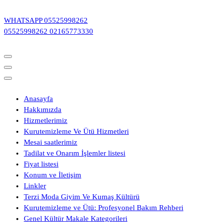
İçeriğe
geç
WHATSAPP
05525998262
05525998262
02165773330
Anasayfa
Hakkımızda
Hizmetlerimiz
Kurutemizleme Ve Ütü Hizmetleri
Mesai saatlerimiz
Tadilat ve Onarım İşlemler listesi
Fiyat listesi
Konum ve İletişim
Linkler
Terzi Moda Giyim Ve Kumaş Kültürü
Kurutemizleme ve Ütü: Profesyonel Bakım Rehberi
Genel Kültür Makale Kategorileri