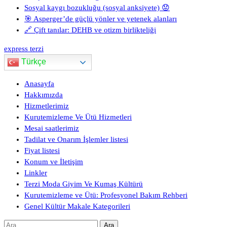
Sosyal kaygı bozukluğu (sosyal anksiyete) 😟
🎯 Asperger’de güçlü yönler ve yetenek alanları
🔗 Çift tanılar: DEHB ve otizm birlikteliği
express terzi
Türkçe
Anasayfa
Hakkımızda
Hizmetlerimiz
Kurutemizleme Ve Ütü Hizmetleri
Mesai saatlerimiz
Tadilat ve Onarım İşlemler listesi
Fiyat listesi
Konum ve İletişim
Linkler
Terzi Moda Giyim Ve Kumaş Kültürü
Kurutemizleme ve Ütü: Profesyonel Bakım Rehberi
Genel Kültür Makale Kategorileri
Arama: