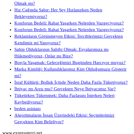
Olmak mı?
Hız Çağında Sabır: Her Şey Hızlanırken Neden
Bekleyemiyoruz?
Konforun Bedeli: Rahat Yaşarken Nelerden Vazgeçiyoruz?
Konforun Bedeli: Rahat Yaşarken Nelerden Vazgeçiyoruz?
Reklamların Görünmeyen Etkisi: Tercihlerimizi Gerçekten
Kendimiz mi Yapıyoruz?
Sahip Olduklarının Sahibi Olmak: Eşyalarımıza mı
Hükmediyoruz, Onlar mı Bize?
Borçla Yaşamak: Geleceğimizi Bugünden Harcıyor muyuz?
Marka Kimliği: Kullandıklarımız Kim Olduğumuzu Gösterir
mi?
İsraf Kültürü: Bolluk İçinde Neden Daha Fazla Tüketiyoruz?
İhtiyaç mı Arzu mu? Gerçekten Neye İhtiyacımız Var?
Tüketirken Tükenmek: Daha Fazlasını İsterken Neleri
Kaybediyoruz?
beden asistanı
Algoritmaların İnsan Üzerindeki Etkisi: Seçimlerimizi
Gerçekten Kim Belirliyor?
www.expressterzi.net