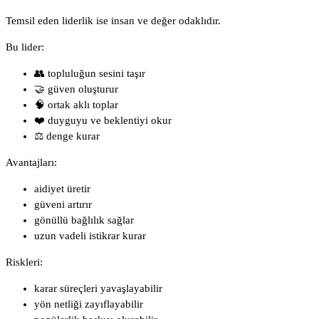
Temsil eden liderlik ise insan ve değer odaklıdır.
Bu lider:
👥 topluluğun sesini taşır
🤝 güven oluşturur
🧠 ortak aklı toplar
❤️ duyguyu ve beklentiyi okur
⚖️ denge kurar
Avantajları:
aidiyet üretir
güveni artırır
gönüllü bağlılık sağlar
uzun vadeli istikrar kurar
Riskleri:
karar süreçleri yavaşlayabilir
yön netliği zayıflayabilir