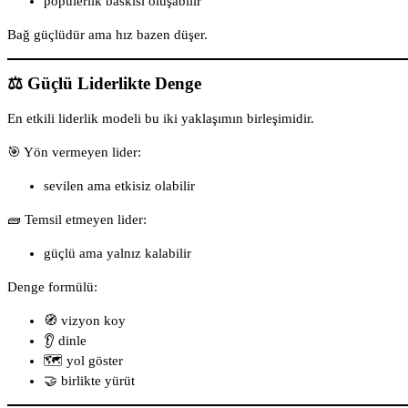
popülerlik baskısı oluşabilir
Bağ güçlüdür ama hız bazen düşer.
⚖️ Güçlü Liderlikte Denge
En etkili liderlik modeli bu iki yaklaşımın birleşimidir.
🎯 Yön vermeyen lider:
sevilen ama etkisiz olabilir
🧱 Temsil etmeyen lider:
güçlü ama yalnız kalabilir
Denge formülü:
🧭 vizyon koy
👂 dinle
🗺️ yol göster
🤝 birlikte yürüt