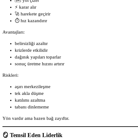
🗺️ yol çizer
⚡ karar alır
🚀 harekete geçirir
⏱️ hız kazandırır
Avantajları:
belirsizliği azaltır
krizlerde etkilidir
dağınık yapıları toparlar
sonuç üretme hızını artırır
Riskleri:
aşırı merkezileşme
tek akla düşme
katılımı azaltma
tabanı dinlememe
Yön vardır ama bazen bağ zayıftır.
🪞 Temsil Eden Liderlik