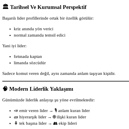
🏛️ Tarihsel Ve Kurumsal Perspektif
Başarılı lider profillerinde ortak bir özellik görülür:
kriz anında yön verici
normal zamanda temsil edici
Yani iyi lider:
fırtınada kaptan
limanda sözcüdür
Sadece komut veren değil, aynı zamanda anlam taşıyan kişidir.
🧠 Modern Liderlik Yaklaşımı
Günümüzde liderlik anlayışı şu yöne evrilmektedir:
📣 emir veren lider → 🎙️ anlam kuran lider
🧱 hiyerarşik lider → 🌐 ilişki kuran lider
🧍 tek başına lider → 👥 ekip lideri