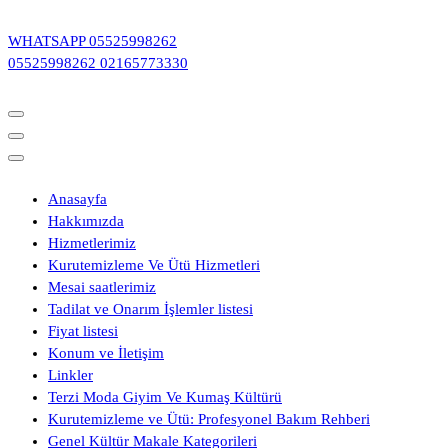
İçeriğe
geç
WHATSAPP
05525998262
05525998262
02165773330
Anasayfa
Hakkımızda
Hizmetlerimiz
Kurutemizleme Ve Ütü Hizmetleri
Mesai saatlerimiz
Tadilat ve Onarım İşlemler listesi
Fiyat listesi
Konum ve İletişim
Linkler
Terzi Moda Giyim Ve Kumaş Kültürü
Kurutemizleme ve Ütü: Profesyonel Bakım Rehberi
Genel Kültür Makale Kategorileri