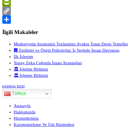
LinkedIn
PrintFriendly
Copy
Link
Share
İlgili Makaleler
Medeniyetin Anatomisi Toplumları Ayakta Tutan Derin Temeller
🏢 Endüstri ve Örgüt Psikolojisi: İş Yerinde İnsan Davranışı
İlk İzlenim
Yapay Zeka Çağında İnsan Avantajları
🏛 İşletme Bölümü
🏛 İşletme Bölümü
express terzi
Türkçe
Anasayfa
Hakkımızda
Hizmetlerimiz
Kurutemizleme Ve Ütü Hizmetleri