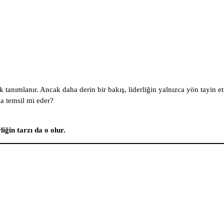
nımlanır. Ancak daha derin bir bakış, liderliğin yalnızca yön tayin etm
sa temsil mi eder?
iğin tarzı da o olur.