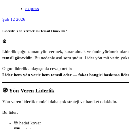
express
Şub 12 2026
Liderlik: Yön Vermek mi Temsil Etmek mi?
🧭
Liderlik çoğu zaman yön vermek, karar almak ve önde yürümek olarak ta
temsil görevidir
. Bu nedenle asıl soru şudur: Lider yön mü verir, yok
Olgun liderlik anlayışında cevap nettir:
Lider hem yön verir hem temsil eder — fakat hangisi baskınsa liderl
🧭 Yön Veren Liderlik
Yön veren liderlik modeli daha çok strateji ve hareket odaklıdır.
Bu lider:
🎯 hedef koyar