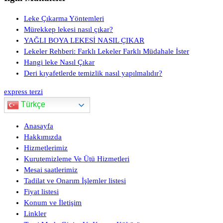
Leke Çıkarma Yöntemleri
Mürekkep lekesi nasıl çıkar?
YAĞLI BOYA LEKESİ NASIL ÇIKAR
Lekeler Rehberi: Farklı Lekeler Farklı Müdahale İster
Hangi leke Nasıl Çıkar
Deri kıyafetlerde temizlik nasıl yapılmalıdır?
express terzi
Türkçe
Anasayfa
Hakkımızda
Hizmetlerimiz
Kurutemizleme Ve Ütü Hizmetleri
Mesai saatlerimiz
Tadilat ve Onarım İşlemler listesi
Fiyat listesi
Konum ve İletişim
Linkler