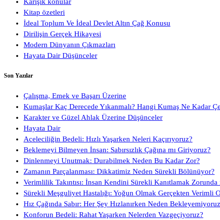
Karışık konular
Kitap özetleri
İdeal Toplum Ve İdeal Devlet Altın Çağ Konusu
Dirilişin Gerçek Hikayesi
Modern Dünyanın Çıkmazları
Hayata Dair Düşünceler
Son Yazılar
Çalışma, Emek ve Başarı Üzerine
Kumaşlar Kaç Derecede Yıkanmalı? Hangi Kumaş Ne Kadar Ç
Karakter ve Güzel Ahlak Üzerine Düşünceler
Hayata Dair
Aceleciliğin Bedeli: Hızlı Yaşarken Neleri Kaçırıyoruz?
Beklemeyi Bilmeyen İnsan: Sabırsızlık Çağına mı Giriyoruz?
Dinlenmeyi Unutmak: Durabilmek Neden Bu Kadar Zor?
Zamanın Parçalanması: Dikkatimiz Neden Sürekli Bölünüyor?
Verimlilik Takıntısı: İnsan Kendini Sürekli Kanıtlamak Zorunda
Sürekli Meşguliyet Hastalığı: Yoğun Olmak Gerçekten Verimli 
Hız Çağında Sabır: Her Şey Hızlanırken Neden Bekleyemiyoru
Konforun Bedeli: Rahat Yaşarken Nelerden Vazgeçiyoruz?