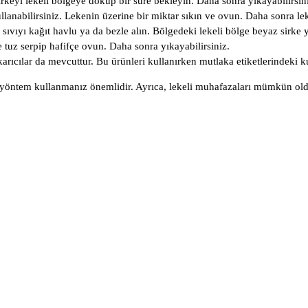
irkeyi lekeli bölgeye döküp bir süre bekleyin. Daha sonra yıkayabilirsin
ullanabilirsiniz. Lekenin üzerine bir miktar sıkın ve ovun. Daha sonra l
ıyı kağıt havlu ya da bezle alın. Bölgedeki lekeli bölge beyaz sirke y
ge tuz serpip hafifçe ovun. Daha sonra yıkayabilirsiniz.
karıcılar da mevcuttur. Bu ürünleri kullanırken mutlaka etiketlerindeki ku
yöntem kullanmanız önemlidir. Ayrıca, lekeli muhafazaları mümkün oldu