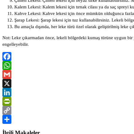
Çimen Lekesi: Çimen lekesi için beyaz sirke kullanabilirsiniz. S
Kalem Lekesi: Kalem lekesi için tırnak cilası ya da saç spreyi k
Kahve Lekesi: Kahve lekesi için önce mümkün olduğunca fazla sıv
Şarap Lekesi: Şarap lekesi için tuz kullanabilirsiniz. Lekeli böl
Bu amaçla dışında, her leke türü özel olarak geliştirilmiş leke çı
Not: Leke çıkarmadan önce, lekeli bölgedeki kumaş türüne uygun bir 
engelleyebilir.
Facebook
WhatsApp
Gmail
X
LinkedIn
PrintFriendly
Copy
Link
Share
İlgili Makaleler