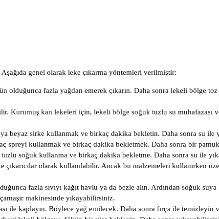
 Aşağıda genel olarak leke çıkarma yöntemleri verilmiştir:
ün olduğunca fazla yağdan emerek çıkarın. Daha sonra lekeli bölge toz 
ilir. Kurumuş kan lekeleri için, lekeli bölge soğuk tuzlu su muhafazası
veya beyaz sirke kullanmak ve birkaç dakika bekletin. Daha sonra su ile
 saç spreyi kullanmak ve birkaç dakika bekletmek. Daha sonra bir pamukl
lge tuzlu soğuk kullanma ve birkaç dakika bekletme. Daha sonra su ile y
 çıkarıcılar olarak kullanılabilir. Ancak bu malzemeleri kullanırken öze
uğunca fazla sıvıyı kağıt havlu ya da bezle alın. Ardından soğuk suya ba
 çamaşır makinesinde yıkayabilirsiniz.
ması ile kaplayın. Böylece yağ emilecek. Daha sonra fırça ile temizleyin 