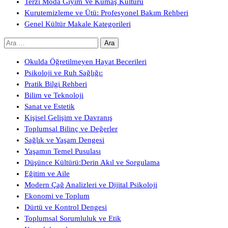
Terzi Moda Giyim Ve Kumaş Kültürü
Kurutemizleme ve Ütü: Profesyonel Bakım Rehberi
Genel Kültür Makale Kategorileri
Arama:
Okulda Öğretilmeyen Hayat Becerileri
Psikoloji ve Ruh Sağlığı:
Pratik Bilgi Rehberi
Bilim ve Teknoloji
Sanat ve Estetik
Kişisel Gelişim ve Davranış
Toplumsal Bilinç ve Değerler
Sağlık ve Yaşam Dengesi
Yaşamın Temel Pusulası
Düşünce Kültürü:Derin Akıl ve Sorgulama
Eğitim ve Aile
Modern Çağ Analizleri ve Dijital Psikoloji
Ekonomi ve Toplum
Dürtü ve Kontrol Dengesi
Toplumsal Sorumluluk ve Etik