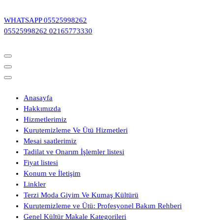
İçeriğe
geç
WHATSAPP
05525998262
05525998262
02165773330
Anasayfa
Hakkımızda
Hizmetlerimiz
Kurutemizleme Ve Ütü Hizmetleri
Mesai saatlerimiz
Tadilat ve Onarım İşlemler listesi
Fiyat listesi
Konum ve İletişim
Linkler
Terzi Moda Giyim Ve Kumaş Kültürü
Kurutemizleme ve Ütü: Profesyonel Bakım Rehberi
Genel Kültür Makale Kategorileri