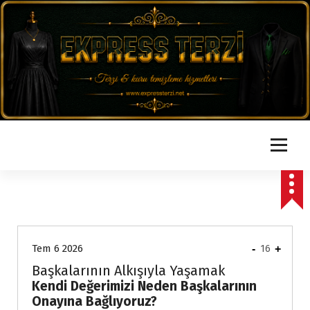
İ
ç
e
r
i
ğ
e
g
e
ç
express
Tem 6 2026
-
16
+
Başkalarının Alkışıyla Yaşamak
Kendi Değerimizi Neden Başkalarının
Onayına Bağlıyoruz?