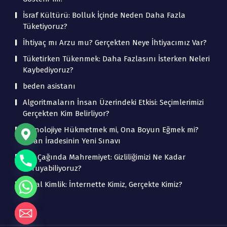
İsraf Kültürü: Bolluk İçinde Neden Daha Fazla
Tüketiyoruz?
İhtiyaç mı Arzu mu? Gerçekten Neye İhtiyacımız Var?
Tüketirken Tükenmek: Daha Fazlasını İsterken Neleri
Kaybediyoruz?
beden asistanı
Algoritmaların İnsan Üzerindeki Etkisi: Seçimlerimizi
Gerçekten Kim Belirliyor?
Teknolojiye Hükmetmek mi, Ona Boyun Eğmek mi?
İnsan İradesinin Yeni Sınavı
Veri Çağında Mahremiyet: Gizliliğimizi Ne Kadar
Koruyabiliyoruz?
Dijital Kimlik: İnternette Kimiz, Gerçekte Kimiz?
de chaty