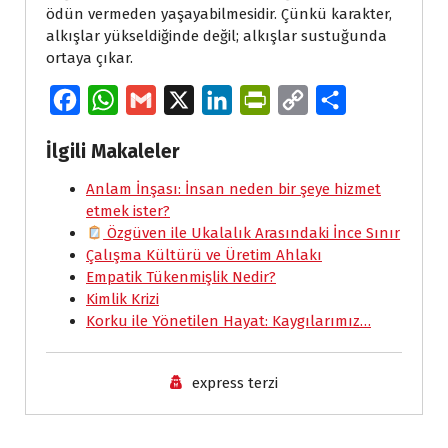
ödün vermeden yaşayabilmesidir. Çünkü karakter,
alkışlar yükseldiğinde değil; alkışlar sustuğunda
ortaya çıkar.
F
W
G
X
L
P
C
S
a
h
m
i
r
o
h
İlgili Makaleler
c
a
a
n
i
p
a
e
Anlam İnşası: İnsan neden bir şeye hizmet
t
i
k
n
y
r
etmek ister?
b
s
l
e
t
L
e
Özgüven ile Ukalalık Arasındaki İnce Sınır
o
A
d
F
i
Çalışma Kültürü ve Üretim Ahlakı
Empatik Tükenmişlik Nedir?
o
p
I
r
n
Kimlik Krizi
k
p
n
i
k
Korku ile Yönetilen Hayat: Kaygılarımız…
e
n
express terzi
d
l