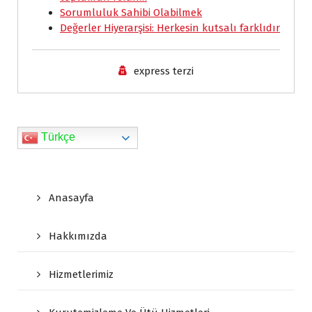
k
p
n
i
k
Sorumluluk Sahibi Olabilmek
e
Değerler Hiyerarşisi: Herkesin kutsalı farklıdır
n
d
express terzi
l
y
Türkçe
Anasayfa
Hakkımızda
Hizmetlerimiz