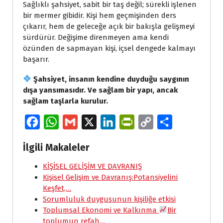
Sağlıklı şahsiyet, sabit bir taş değil; sürekli işlenen
bir mermer gibidir. Kişi hem geçmişinden ders
çıkarır, hem de geleceğe açık bir bakışla gelişmeyi
sürdürür. Değişime direnmeyen ama kendi
özünden de sapmayan kişi, içsel dengede kalmayı
başarır.
Şahsiyet, insanın kendine duyduğu saygının
dışa yansımasıdır. Ve sağlam bir yapı, ancak
sağlam taşlarla kurulur.
F
W
G
X
L
P
C
S
a
h
m
i
r
o
h
İlgili Makaleler
c
a
a
n
i
p
a
e
KİŞİSEL GELİŞİM VE DAVRANIŞ
t
i
k
n
y
r
Kişisel Gelişim ve Davranış:Potansiyelini
b
s
l
e
t
L
e
Keşfet,…
o
A
d
F
i
Sorumluluk duygusunun kişiliğe etkisi
Toplumsal Ekonomi ve Kalkınma
Bir
o
p
I
r
n
toplumun refah…