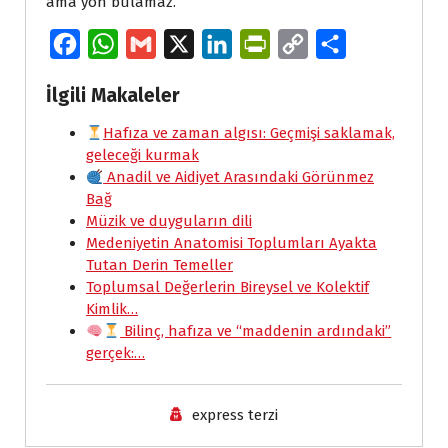
ama yön bulamaz.
F
W
G
X
L
P
C
S
a
h
m
i
r
o
h
İlgili Makaleler
c
a
a
n
i
p
a
e
Hafıza ve zaman algısı: Geçmişi saklamak,
t
i
k
n
y
r
geleceği kurmak
b
s
l
e
t
L
e
Anadil ve Aidiyet Arasındaki Görünmez
o
A
d
F
i
Bağ
Müzik ve duyguların dili
o
p
I
r
n
Medeniyetin Anatomisi Toplumları Ayakta
k
p
n
i
k
Tutan Derin Temeller
e
Toplumsal Değerlerin Bireysel ve Kolektif
Kimlik…
n
Bilinç, hafıza ve “maddenin ardındaki”
d
gerçek:…
l
y
express terzi