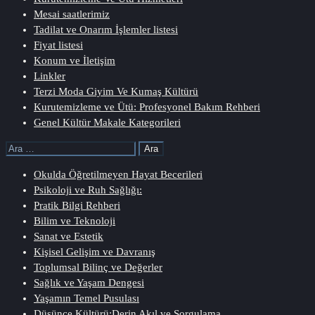
Mesai saatlerimiz
Tadilat ve Onarım İşlemler listesi
Fiyat listesi
Konum ve İletişim
Linkler
Terzi Moda Giyim Ve Kumaş Kültürü
Kurutemizleme ve Ütü: Profesyonel Bakım Rehberi
Genel Kültür Makale Kategorileri
Arama:
Okulda Öğretilmeyen Hayat Becerileri
Psikoloji ve Ruh Sağlığı:
Pratik Bilgi Rehberi
Bilim ve Teknoloji
Sanat ve Estetik
Kişisel Gelişim ve Davranış
Toplumsal Bilinç ve Değerler
Sağlık ve Yaşam Dengesi
Yaşamın Temel Pusulası
Düşünce Kültürü:Derin Akıl ve Sorgulama