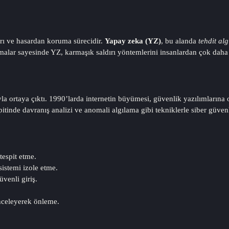
aldırı ve hasardan koruma sürecidir.
Yapay zeka (YZ)
, bu alanda
tehdit al
tmalar sayesinde YZ, karmaşık saldırı yöntemlerini insanlardan çok daha hı
 ortaya çıktı. 1990’larda internetin büyümesi, güvenlik yazılımlarına ola
espitinde davranış analizi ve anomali algılama gibi tekniklerle siber güven
tespit etme.
sistemi izole etme.
üvenli giriş.
nceleyerek önleme.