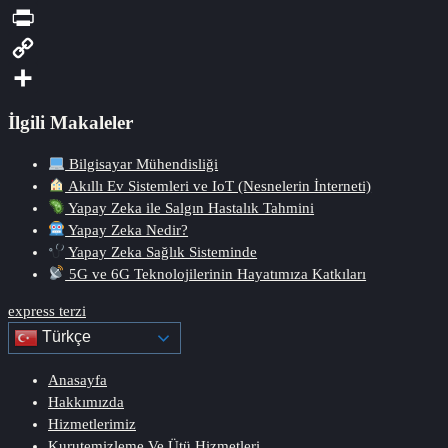
LinkedIn
PrintFriendly
Copy
Link
Share
İlgili Makaleler
Bilgisayar Mühendisliği
Akıllı Ev Sistemleri ve IoT (Nesnelerin İnterneti)
Yapay Zeka ile Salgın Hastalık Tahmini
Yapay Zeka Nedir?
Yapay Zeka Sağlık Sisteminde
5G ve 6G Teknolojilerinin Hayatımıza Katkıları
express terzi
Türkçe
Anasayfa
Hakkımızda
Hizmetlerimiz
Kurutemizleme Ve Ütü Hizmetleri