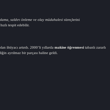
gılama, saldırı önleme ve olay müdahalesi
süreçlerini
zlı tespit edebilir.
n ihtiyacı artırdı. 2000’li yıllarda
makine öğrenmesi
tabanlı zararlı
liğin ayrılmaz bir parçası haline geldi.