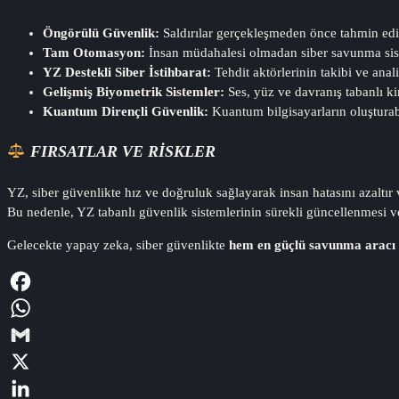
Öngörülü Güvenlik:
Saldırılar gerçekleşmeden önce tahmin edi
Tam Otomasyon:
İnsan müdahalesi olmadan siber savunma sist
YZ Destekli Siber İstihbarat:
Tehdit aktörlerinin takibi ve ana
Gelişmiş Biyometrik Sistemler:
Ses, yüz ve davranış tabanlı k
Kuantum Dirençli Güvenlik:
Kuantum bilgisayarların oluşturabi
FIRSATLAR VE RISKLER
YZ, siber güvenlikte hız ve doğruluk sağlayarak insan hatasını azaltır v
Bu nedenle, YZ tabanlı güvenlik sistemlerinin sürekli güncellenmesi ve
Gelecekte yapay zeka, siber güvenlikte
hem en güçlü savunma aracı h
Facebook
WhatsApp
Gmail
X