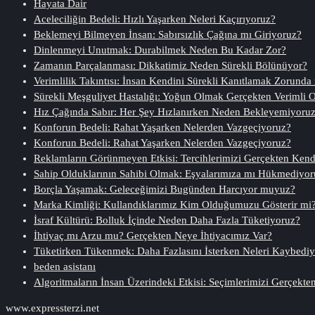
Hayata Dair
Aceleciliğin Bedeli: Hızlı Yaşarken Neleri Kaçırıyoruz?
Beklemeyi Bilmeyen İnsan: Sabırsızlık Çağına mı Giriyoruz?
Dinlenmeyi Unutmak: Durabilmek Neden Bu Kadar Zor?
Zamanın Parçalanması: Dikkatimiz Neden Sürekli Bölünüyor?
Verimlilik Takıntısı: İnsan Kendini Sürekli Kanıtlamak Zorunda
Sürekli Meşguliyet Hastalığı: Yoğun Olmak Gerçekten Verimli 
Hız Çağında Sabır: Her Şey Hızlanırken Neden Bekleyemiyoru
Konforun Bedeli: Rahat Yaşarken Nelerden Vazgeçiyoruz?
Konforun Bedeli: Rahat Yaşarken Nelerden Vazgeçiyoruz?
Reklamların Görünmeyen Etkisi: Tercihlerimizi Gerçekten Ken
Sahip Olduklarının Sahibi Olmak: Eşyalarımıza mı Hükmediyor
Borçla Yaşamak: Geleceğimizi Bugünden Harcıyor muyuz?
Marka Kimliği: Kullandıklarımız Kim Olduğumuzu Gösterir mi
İsraf Kültürü: Bolluk İçinde Neden Daha Fazla Tüketiyoruz?
İhtiyaç mı Arzu mu? Gerçekten Neye İhtiyacımız Var?
Tüketirken Tükenmek: Daha Fazlasını İsterken Neleri Kaybedi
beden asistanı
Algoritmaların İnsan Üzerindeki Etkisi: Seçimlerimizi Gerçekte
www.expressterzi.net