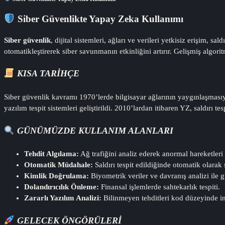
Siber Güvenlikte Yapay Zeka Kullanımı
Siber güvenlik
, dijital sistemleri, ağları ve verileri yetkisiz erişim, s
otomatikleştirerek siber savunmanın etkinliğini artırır. Gelişmiş algori
KISA TARIHÇE
Siber güvenlik kavramı 1970’lerde bilgisayar ağlarının yaygınlaşmasıyla
yazılım tespit sistemleri geliştirildi. 2010’lardan itibaren YZ, saldırı t
GÜNÜMÜZDE KULLANIM ALANLARI
Tehdit Algılama:
Ağ trafiğini analiz ederek anormal hareketleri 
Otomatik Müdahale:
Saldırı tespit edildiğinde otomatik olarak 
Kimlik Doğrulama:
Biyometrik veriler ve davranış analizi ile g
Dolandırıcılık Önleme:
Finansal işlemlerde sahtekarlık tespiti.
Zararlı Yazılım Analizi:
Bilinmeyen tehditleri kod düzeyinde i
GELECEK ÖNGÖRÜLERI