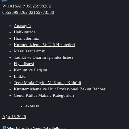
WHATSAPP
05525998262
05525998262
02165773330
Anasayfa
Hakkımızda
Hizmetlerimiz
Kurutemizleme Ve Ütü Hizmetleri
Mesai saatlerimiz
Tadilat ve Onarım İşlemler listesi
Fiyat listesi
Konum ve İletişim
Linkler
Terzi Moda Giyim Ve Kumaş Kültürü
Kurutemizleme ve Ütü: Profesyonel Bakım Rehberi
Genel Kültür Makale Kategorileri
express
Ağu 15 2025
Siber Güvenlikte Yapay Zeka Kullanımı