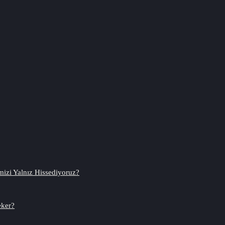
mizi Yalnız Hissediyoruz?
eker?