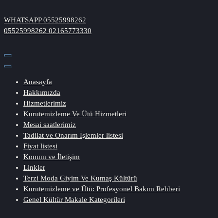
İçeriğe
geç
WHATSAPP
05525998262
05525998262
02165773330
Anasayfa
Hakkımızda
Hizmetlerimiz
Kurutemizleme Ve Ütü Hizmetleri
Mesai saatlerimiz
Tadilat ve Onarım İşlemler listesi
Fiyat listesi
Konum ve İletişim
Linkler
Terzi Moda Giyim Ve Kumaş Kültürü
Kurutemizleme ve Ütü: Profesyonel Bakım Rehberi
Genel Kültür Makale Kategorileri