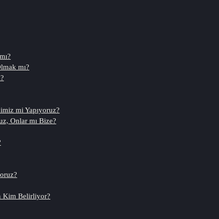
 mı?
Olmak mı?
z?
dimiz mi Yapıyoruz?
uz, Onlar mı Bize?
?
yoruz?
n Kim Belirliyor?