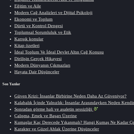
Eğitim ve Aile
Modern Çağ Analizleri ve Dijital Psikoloji
Ekonomi ve Toplum
Dürtü ve Kontrol Dengesi
Toplumsal Sorumluluk ve Etik
Karışık konular
Kitap özetleri
İdeal Toplum Ve İdeal Devlet Altın Çağ Konusu
Dirilişin Gerçek Hikayesi
Modern Dünyanın Çıkmazları
Hayata Dair Düşünceler
Son Yazılar
Güven Krizi: İnsanlar Birbirine Neden Daha Az Güveniyor?
Kalabalık İçinde Yalnızlık: İnsanlar Arasındayken Neden Kendi
Sonradan görme hali ve asaletin sessizliği
Çalışma, Emek ve Başarı Üzerine
Kumaşlar Kaç Derecede Yıkanmalı? Hangi Kumaş Ne Kadar Ç
Karakter ve Güzel Ahlak Üzerine Düşünceler