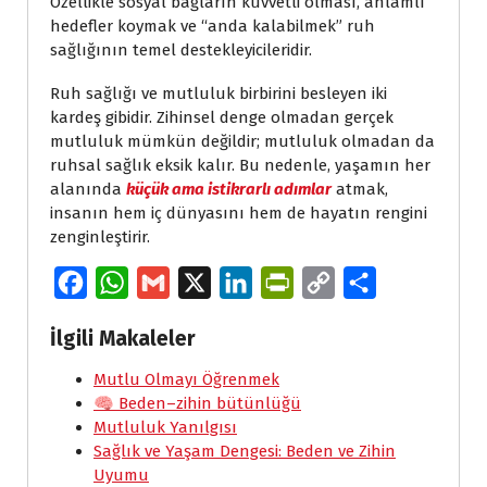
Özellikle sosyal bağların kuvvetli olması, anlamlı
hedefler koymak ve “anda kalabilmek” ruh
sağlığının temel destekleyicileridir.
Ruh sağlığı ve mutluluk birbirini besleyen iki
kardeş gibidir. Zihinsel denge olmadan gerçek
mutluluk mümkün değildir; mutluluk olmadan da
ruhsal sağlık eksik kalır. Bu nedenle, yaşamın her
alanında
küçük ama istikrarlı adımlar
atmak,
insanın hem iç dünyasını hem de hayatın rengini
zenginleştirir.
F
W
G
X
L
P
C
S
a
h
m
i
r
o
h
İlgili Makaleler
c
a
a
n
i
p
a
e
Mutlu Olmayı Öğrenmek
t
i
k
n
y
r
🧠 Beden–zihin bütünlüğü
b
s
l
e
t
L
e
Mutluluk Yanılgısı
o
A
d
F
i
Sağlık ve Yaşam Dengesi: Beden ve Zihin
Uyumu
o
p
I
r
n