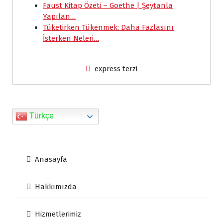
Faust Kitap Özeti – Goethe | Şeytanla
k
p
n
i
k
Yapılan…
e
Tüketirken Tükenmek: Daha Fazlasını
İsterken Neleri…
n
d
express terzi
l
y
Türkçe
Anasayfa
Hakkımızda
Hizmetlerimiz