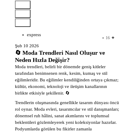
İ
ç
e
r
i
express
ğ
-
+
16
e
Şub 10 2026
g
🔄 Moda Trendleri Nasıl Oluşur ve
e
Neden Hızla Değişir?
ç
Moda trendleri, belirli bir dönemde geniş kitleler
tarafından benimsenen renk, kesim, kumaş ve stil
eğilimleridir. Bu eğilimler kendiliğinden ortaya çıkmaz;
kültür, ekonomi, teknoloji ve iletişim kanallarının
birlikte etkisiyle şekillenir. 🔄
Trendlerin oluşmasında genellikle tasarım dünyası öncü
rol oynar. Moda evleri, tasarımcılar ve stil danışmanları;
dönemsel ruh hâlini, sanat akımlarını ve toplumsal
beklentileri gözlemleyerek yeni koleksiyonlar hazırlar.
Podyumlarda görülen bu fikirler zamanla