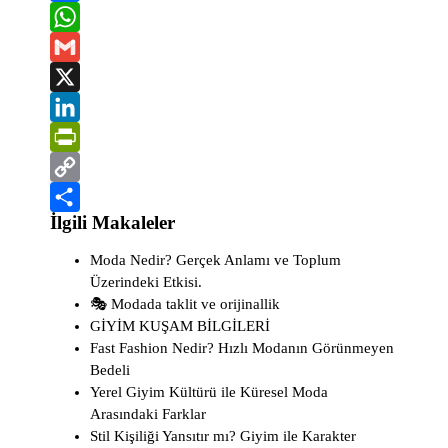
F
a
W
c
h
G
e
a
m
X
b
t
a
L
o
s
i
i
P
o
A
l
n
r
C
İlgili Makaleler
k
p
k
i
o
S
p
e
n
p
h
Moda Nedir? Gerçek Anlamı ve Toplum
Üzerindeki Etkisi.
d
t
y
a
🎭 Modada taklit ve orijinallik
I
F
L
r
GİYİM KUŞAM BİLGİLERİ
n
r
i
e
Fast Fashion Nedir? Hızlı Modanın Görünmeyen
Bedeli
i
n
Yerel Giyim Kültürü ile Küresel Moda
e
k
Arasındaki Farklar
Stil Kişiliği Yansıtır mı? Giyim ile Karakter
n