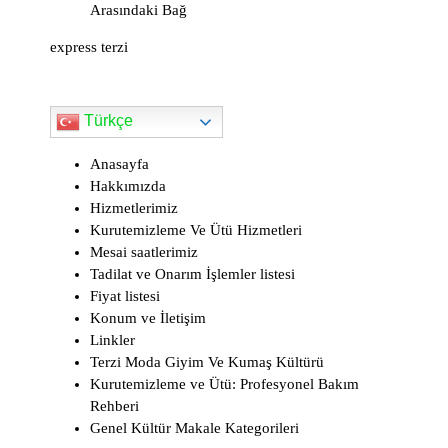
Arasındaki Bağ
d
express terzi
l
y
Türkçe
Anasayfa
Hakkımızda
Hizmetlerimiz
Kurutemizleme Ve Ütü Hizmetleri
Mesai saatlerimiz
Tadilat ve Onarım İşlemler listesi
Fiyat listesi
Konum ve İletişim
Linkler
Terzi Moda Giyim Ve Kumaş Kültürü
Kurutemizleme ve Ütü: Profesyonel Bakım
Rehberi
Genel Kültür Makale Kategorileri