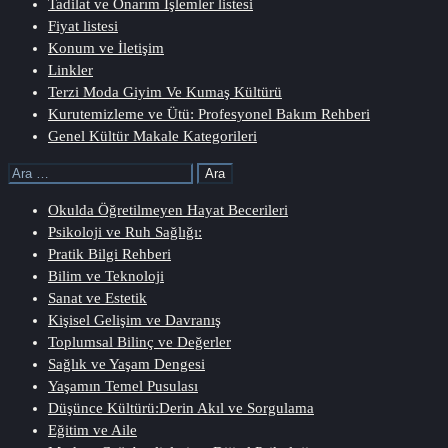
Tadilat ve Onarım İşlemler listesi
Fiyat listesi
Konum ve İletişim
Linkler
Terzi Moda Giyim Ve Kumaş Kültürü
Kurutemizleme ve Ütü: Profesyonel Bakım Rehberi
Genel Kültür Makale Kategorileri
Arama:
Okulda Öğretilmeyen Hayat Becerileri
Psikoloji ve Ruh Sağlığı:
Pratik Bilgi Rehberi
Bilim ve Teknoloji
Sanat ve Estetik
Kişisel Gelişim ve Davranış
Toplumsal Bilinç ve Değerler
Sağlık ve Yaşam Dengesi
Yaşamın Temel Pusulası
Düşünce Kültürü:Derin Akıl ve Sorgulama
Eğitim ve Aile