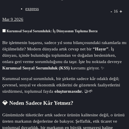
express
-
+
16
Mar 9 2026
🏢 Kurumsal Sosyal Sorumluluk: İş Dünyasının Topluma Borcu
Bir işletmenin başarısı, sadece yıl sonu bilançosundaki rakamlarla mı
ölçülmelidir? Modern dünyada artık cevap net bir
“Hayır”
. İş
dünyası, içinde bulunduğu toplumdan ve doğadan beslenirken,
onlara geri verme sorumluluğunu da taşır. İşte bu noktada devreye
Kurumsal Sosyal Sorumluluk (KSS)
kavramı giriyor. ✨
Kurumsal sosyal sorumluluk, bir şirketin sadece kâr odaklı değil;
çevresel, sosyal ve ekonomik etkilerini de gözeterek faaliyetlerini
sürdürmesi, toplumsal fayda
oluşturmasıdır.
🤝🌱
💎 Neden Sadece Kâr Yetmez?
Günümüzde tüketiciler artık sadece ürünün kalitesine değil, o ürünü
üreten markanın değerlerine de bakıyor. Şeffaflık, etik ticaret ve
toplumsal duyarlılık, bir markanın en büyük sermayesi haline