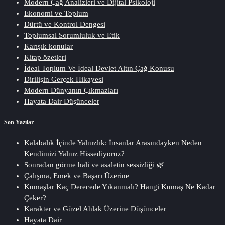
Modern Çağ Analizleri ve Dijital Psikoloji
Ekonomi ve Toplum
Dürtü ve Kontrol Dengesi
Toplumsal Sorumluluk ve Etik
Karışık konular
Kitap özetleri
İdeal Toplum Ve İdeal Devlet Altın Çağ Konusu
Dirilişin Gerçek Hikayesi
Modern Dünyanın Çıkmazları
Hayata Dair Düşünceler
Son Yazılar
Kalabalık İçinde Yalnızlık: İnsanlar Arasındayken Neden
Kendimizi Yalnız Hissediyoruz?
Sonradan görme hali ve asaletin sessizliği 🌿
Çalışma, Emek ve Başarı Üzerine
Kumaşlar Kaç Derecede Yıkanmalı? Hangi Kumaş Ne Kadar
Çeker?
Karakter ve Güzel Ahlak Üzerine Düşünceler
Hayata Dair