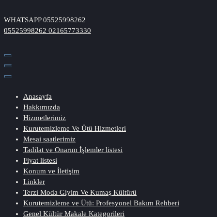
İçeriğe
geç
WHATSAPP
05525998262
05525998262
02165773330
Anasayfa
Hakkımızda
Hizmetlerimiz
Kurutemizleme Ve Ütü Hizmetleri
Mesai saatlerimiz
Tadilat ve Onarım İşlemler listesi
Fiyat listesi
Konum ve İletişim
Linkler
Terzi Moda Giyim Ve Kumaş Kültürü
Kurutemizleme ve Ütü: Profesyonel Bakım Rehberi
Genel Kültür Makale Kategorileri