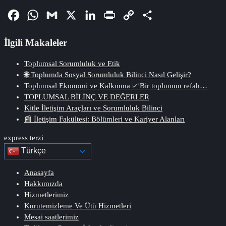
Facebook
WhatsApp
Gmail
X
LinkedIn
PrintFriendly
Copy
Share
Link
İlgili Makaleler
Toplumsal Sorumluluk ve Etik
🌐 Toplumda Sosyal Sorumluluk Bilinci Nasıl Gelişir?
Toplumsal Ekonomi ve Kalkınma 📈Bir toplumun refah…
TOPLUMSAL BİLİNÇ VE DEĞERLER
Kitle İletişim Araçları ve Sorumluluk Bilinci
📰 İletişim Fakültesi: Bölümleri ve Kariyer Alanları
express terzi
Türkçe
Anasayfa
Hakkımızda
Hizmetlerimiz
Kurutemizleme Ve Ütü Hizmetleri
Mesai saatlerimiz