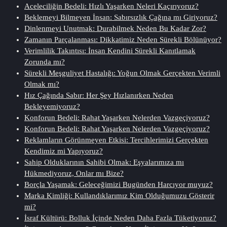
Aceleciliğin Bedeli: Hızlı Yaşarken Neleri Kaçırıyoruz?
Beklemeyi Bilmeyen İnsan: Sabırsızlık Çağına mı Giriyoruz?
Dinlenmeyi Unutmak: Durabilmek Neden Bu Kadar Zor?
Zamanın Parçalanması: Dikkatimiz Neden Sürekli Bölünüyor?
Verimlilik Takıntısı: İnsan Kendini Sürekli Kanıtlamak
Zorunda mı?
Sürekli Meşguliyet Hastalığı: Yoğun Olmak Gerçekten Verimli
Olmak mı?
Hız Çağında Sabır: Her Şey Hızlanırken Neden
Bekleyemiyoruz?
Konforun Bedeli: Rahat Yaşarken Nelerden Vazgeçiyoruz?
Konforun Bedeli: Rahat Yaşarken Nelerden Vazgeçiyoruz?
Reklamların Görünmeyen Etkisi: Tercihlerimizi Gerçekten
Kendimiz mi Yapıyoruz?
Sahip Olduklarının Sahibi Olmak: Eşyalarımıza mı
Hükmediyoruz, Onlar mı Bize?
Borçla Yaşamak: Geleceğimizi Bugünden Harcıyor muyuz?
Marka Kimliği: Kullandıklarımız Kim Olduğumuzu Gösterir
mi?
İsraf Kültürü: Bolluk İçinde Neden Daha Fazla Tüketiyoruz?