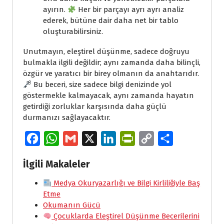
ayırın.
Her bir parçayı ayrı ayrı analiz
ederek, bütüne dair daha net bir tablo
oluşturabilirsiniz.
Unutmayın, eleştirel düşünme, sadece doğruyu
bulmakla ilgili değildir; aynı zamanda daha bilinçli,
özgür ve yaratıcı bir birey olmanın da anahtarıdır.
Bu beceri, size sadece bilgi denizinde yol
göstermekle kalmayacak, aynı zamanda hayatın
getirdiği zorluklar karşısında daha güçlü
durmanızı sağlayacaktır.
F
W
G
X
L
P
C
S
a
h
m
i
r
o
h
İlgili Makaleler
c
a
a
n
i
p
a
e
Medya Okuryazarlığı ve Bilgi Kirliliğiyle Baş
t
i
k
n
y
r
Etme
b
s
l
e
t
L
e
Okumanın Gücü
o
A
d
F
i
Çocuklarda Eleştirel Düşünme Becerilerini