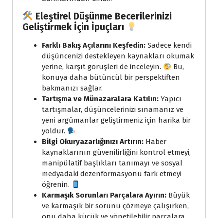
Eleştirel Düşünme Becerilerinizi
Geliştirmek İçin İpuçları
Farklı Bakış Açılarını Keşfedin:
Sadece kendi
düşüncenizi destekleyen kaynakları okumak
yerine, karşıt görüşleri de inceleyin.
Bu,
konuya daha bütüncül bir perspektiften
bakmanızı sağlar.
Tartışma ve Münazaralara Katılın:
Yapıcı
tartışmalar, düşüncelerinizi sınamanız ve
yeni argümanlar geliştirmeniz için harika bir
yoldur.
Bilgi Okuryazarlığınızı Artırın:
Haber
kaynaklarının güvenilirliğini kontrol etmeyi,
manipülatif başlıkları tanımayı ve sosyal
medyadaki dezenformasyonu fark etmeyi
öğrenin.
Karmaşık Sorunları Parçalara Ayırın:
Büyük
ve karmaşık bir sorunu çözmeye çalışırken,
onu daha küçük ve yönetilebilir parçalara