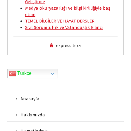
Geliştirme
o
p
I
r
n
Medya okuryazarlığı ve bilgi kirliliğiyle baş
k
p
n
i
k
etme
e
TEMEL BİLGİLER VE HAYAT DERSLERİ
Sivil Sorumluluk ve Vatandaşlık Bilinci
n
d
express terzi
l
y
Türkçe
Anasayfa
Hakkımızda