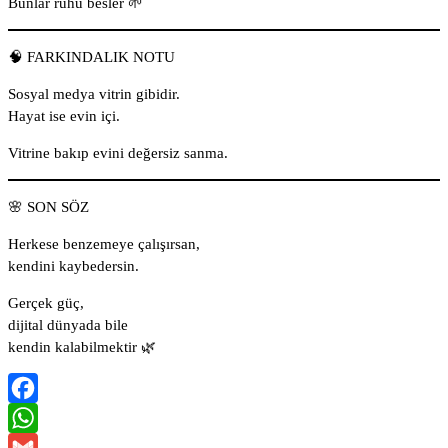
Bunlar ruhu besler 🌱
🧠 FARKINDALIK NOTU
Sosyal medya vitrin gibidir.
Hayat ise evin içi.
Vitrine bakıp evini değersiz sanma.
🌸 SON SÖZ
Herkese benzemeye çalışırsan,
kendini kaybedersin.
Gerçek güç,
dijital dünyada bile
kendin kalabilmektir 🌿
Facebook