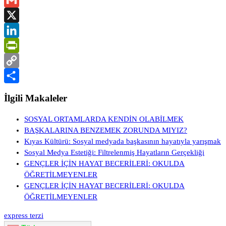
WhatsApp
Gmail
X
LinkedIn
PrintFriendly
Copy
Link
Share
İlgili Makaleler
SOSYAL ORTAMLARDA KENDİN OLABİLMEK
BAŞKALARINA BENZEMEK ZORUNDA MIYIZ?
Kıyas Kültürü: Sosyal medyada başkasının hayatıyla yarışmak
Sosyal Medya Estetiği: Filtrelenmiş Hayatların Gerçekliği
GENÇLER İÇİN HAYAT BECERİLERİ: OKULDA
ÖĞRETİLMEYENLER
GENÇLER İÇİN HAYAT BECERİLERİ: OKULDA
ÖĞRETİLMEYENLER
express terzi