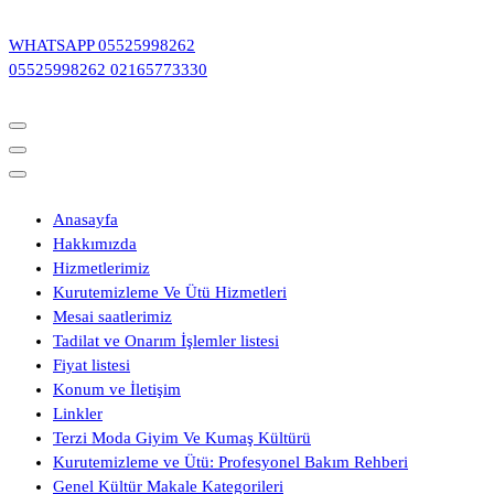
İçeriğe
geç
WHATSAPP
05525998262
05525998262
02165773330
Anasayfa
Hakkımızda
Hizmetlerimiz
Kurutemizleme Ve Ütü Hizmetleri
Mesai saatlerimiz
Tadilat ve Onarım İşlemler listesi
Fiyat listesi
Konum ve İletişim
Linkler
Terzi Moda Giyim Ve Kumaş Kültürü
Kurutemizleme ve Ütü: Profesyonel Bakım Rehberi
Genel Kültür Makale Kategorileri