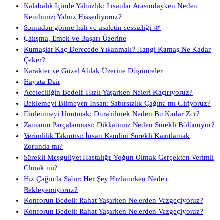
Kalabalık İçinde Yalnızlık: İnsanlar Arasındayken Neden
Kendimizi Yalnız Hissediyoruz?
Sonradan görme hali ve asaletin sessizliği 🌿
Çalışma, Emek ve Başarı Üzerine
Kumaşlar Kaç Derecede Yıkanmalı? Hangi Kumaş Ne Kadar
Çeker?
Karakter ve Güzel Ahlak Üzerine Düşünceler
Hayata Dair
Aceleciliğin Bedeli: Hızlı Yaşarken Neleri Kaçırıyoruz?
Beklemeyi Bilmeyen İnsan: Sabırsızlık Çağına mı Giriyoruz?
Dinlenmeyi Unutmak: Durabilmek Neden Bu Kadar Zor?
Zamanın Parçalanması: Dikkatimiz Neden Sürekli Bölünüyor?
Verimlilik Takıntısı: İnsan Kendini Sürekli Kanıtlamak
Zorunda mı?
Sürekli Meşguliyet Hastalığı: Yoğun Olmak Gerçekten Verimli
Olmak mı?
Hız Çağında Sabır: Her Şey Hızlanırken Neden
Bekleyemiyoruz?
Konforun Bedeli: Rahat Yaşarken Nelerden Vazgeçiyoruz?
Konforun Bedeli: Rahat Yaşarken Nelerden Vazgeçiyoruz?