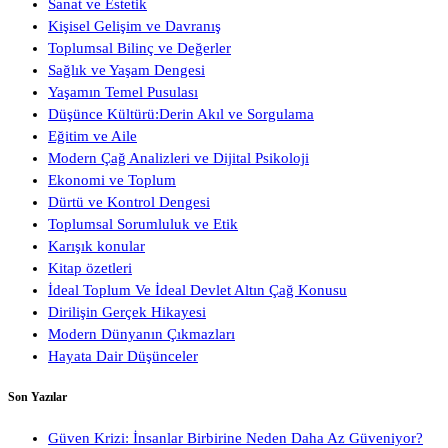
Sanat ve Estetik
Kişisel Gelişim ve Davranış
Toplumsal Bilinç ve Değerler
Sağlık ve Yaşam Dengesi
Yaşamın Temel Pusulası
Düşünce Kültürü:Derin Akıl ve Sorgulama
Eğitim ve Aile
Modern Çağ Analizleri ve Dijital Psikoloji
Ekonomi ve Toplum
Dürtü ve Kontrol Dengesi
Toplumsal Sorumluluk ve Etik
Karışık konular
Kitap özetleri
İdeal Toplum Ve İdeal Devlet Altın Çağ Konusu
Dirilişin Gerçek Hikayesi
Modern Dünyanın Çıkmazları
Hayata Dair Düşünceler
Son Yazılar
Güven Krizi: İnsanlar Birbirine Neden Daha Az Güveniyor?