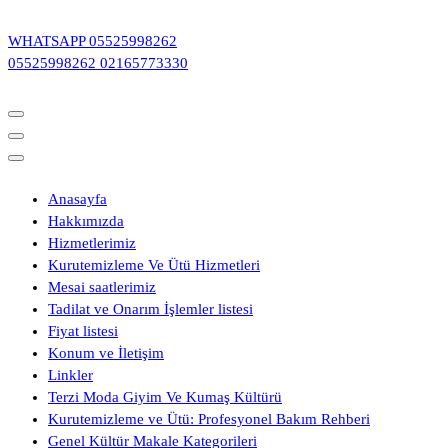
İçeriğe
geç
WHATSAPP
05525998262
05525998262
02165773330
Anasayfa
Hakkımızda
Hizmetlerimiz
Kurutemizleme Ve Ütü Hizmetleri
Mesai saatlerimiz
Tadilat ve Onarım İşlemler listesi
Fiyat listesi
Konum ve İletişim
Linkler
Terzi Moda Giyim Ve Kumaş Kültürü
Kurutemizleme ve Ütü: Profesyonel Bakım Rehberi
Genel Kültür Makale Kategorileri