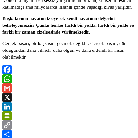
Modern dünyanın en sessiz yarışlarından biri, hiç kimsenin resmen
katılmadığı ama milyonlarca insanın içinde yaşadığı kıyas yarışıdır.
Başkalarının hayatını izleyerek kendi hayatının değerini
belirleyemezsin. Çünkü herkes farklı bir yolda, farklı bir yükle ve
farklı bir zaman çizelgesinde yürümektedir.
Gerçek başarı, bir başkasını geçmek değildir. Gerçek başarı; dün
olduğundan daha bilinçli, daha olgun ve daha erdemli bir insan
olabilmektir.
Facebook
WhatsApp
Gmail
X
LinkedIn
PrintFriendly
Copy