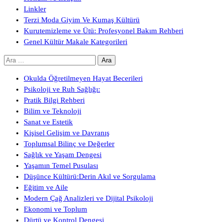
Linkler
Terzi Moda Giyim Ve Kumaş Kültürü
Kurutemizleme ve Ütü: Profesyonel Bakım Rehberi
Genel Kültür Makale Kategorileri
Arama:
Okulda Öğretilmeyen Hayat Becerileri
Psikoloji ve Ruh Sağlığı:
Pratik Bilgi Rehberi
Bilim ve Teknoloji
Sanat ve Estetik
Kişisel Gelişim ve Davranış
Toplumsal Bilinç ve Değerler
Sağlık ve Yaşam Dengesi
Yaşamın Temel Pusulası
Düşünce Kültürü:Derin Akıl ve Sorgulama
Eğitim ve Aile
Modern Çağ Analizleri ve Dijital Psikoloji
Ekonomi ve Toplum
Dürtü ve Kontrol Dengesi