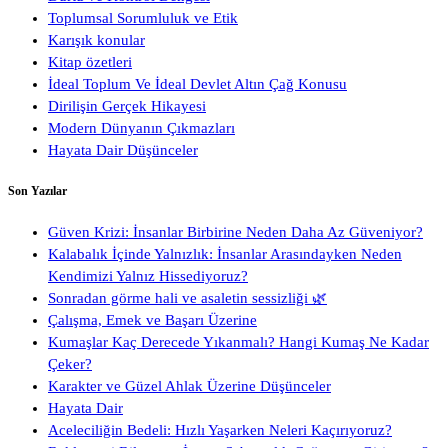
Toplumsal Sorumluluk ve Etik
Karışık konular
Kitap özetleri
İdeal Toplum Ve İdeal Devlet Altın Çağ Konusu
Dirilişin Gerçek Hikayesi
Modern Dünyanın Çıkmazları
Hayata Dair Düşünceler
Son Yazılar
Güven Krizi: İnsanlar Birbirine Neden Daha Az Güveniyor?
Kalabalık İçinde Yalnızlık: İnsanlar Arasındayken Neden
Kendimizi Yalnız Hissediyoruz?
Sonradan görme hali ve asaletin sessizliği 🌿
Çalışma, Emek ve Başarı Üzerine
Kumaşlar Kaç Derecede Yıkanmalı? Hangi Kumaş Ne Kadar
Çeker?
Karakter ve Güzel Ahlak Üzerine Düşünceler
Hayata Dair
Aceleciliğin Bedeli: Hızlı Yaşarken Neleri Kaçırıyoruz?