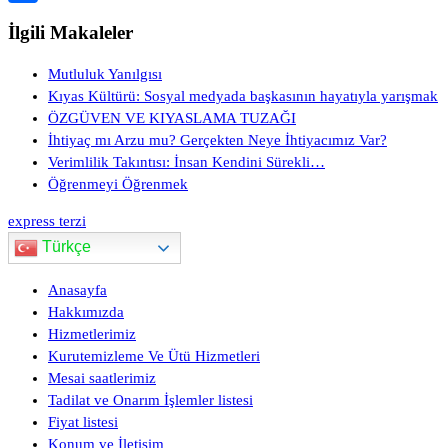
Link
Share
İlgili Makaleler
Mutluluk Yanılgısı
Kıyas Kültürü: Sosyal medyada başkasının hayatıyla yarışmak
ÖZGÜVEN VE KIYASLAMA TUZAĞI
İhtiyaç mı Arzu mu? Gerçekten Neye İhtiyacımız Var?
Verimlilik Takıntısı: İnsan Kendini Sürekli…
Öğrenmeyi Öğrenmek
express terzi
Türkçe
Anasayfa
Hakkımızda
Hizmetlerimiz
Kurutemizleme Ve Ütü Hizmetleri
Mesai saatlerimiz
Tadilat ve Onarım İşlemler listesi
Fiyat listesi
Konum ve İletişim