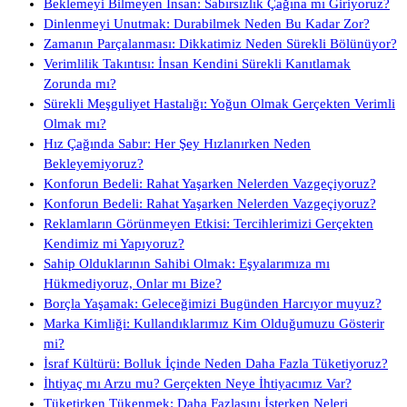
Beklemeyi Bilmeyen İnsan: Sabırsızlık Çağına mı Giriyoruz?
Dinlenmeyi Unutmak: Durabilmek Neden Bu Kadar Zor?
Zamanın Parçalanması: Dikkatimiz Neden Sürekli Bölünüyor?
Verimlilik Takıntısı: İnsan Kendini Sürekli Kanıtlamak
Zorunda mı?
Sürekli Meşguliyet Hastalığı: Yoğun Olmak Gerçekten Verimli
Olmak mı?
Hız Çağında Sabır: Her Şey Hızlanırken Neden
Bekleyemiyoruz?
Konforun Bedeli: Rahat Yaşarken Nelerden Vazgeçiyoruz?
Konforun Bedeli: Rahat Yaşarken Nelerden Vazgeçiyoruz?
Reklamların Görünmeyen Etkisi: Tercihlerimizi Gerçekten
Kendimiz mi Yapıyoruz?
Sahip Olduklarının Sahibi Olmak: Eşyalarımıza mı
Hükmediyoruz, Onlar mı Bize?
Borçla Yaşamak: Geleceğimizi Bugünden Harcıyor muyuz?
Marka Kimliği: Kullandıklarımız Kim Olduğumuzu Gösterir
mi?
İsraf Kültürü: Bolluk İçinde Neden Daha Fazla Tüketiyoruz?
İhtiyaç mı Arzu mu? Gerçekten Neye İhtiyacımız Var?
Tüketirken Tükenmek: Daha Fazlasını İsterken Neleri