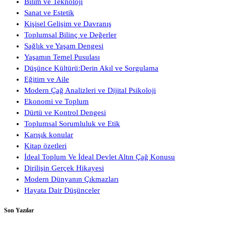
Bilim ve Teknoloji
Sanat ve Estetik
Kişisel Gelişim ve Davranış
Toplumsal Bilinç ve Değerler
Sağlık ve Yaşam Dengesi
Yaşamın Temel Pusulası
Düşünce Kültürü:Derin Akıl ve Sorgulama
Eğitim ve Aile
Modern Çağ Analizleri ve Dijital Psikoloji
Ekonomi ve Toplum
Dürtü ve Kontrol Dengesi
Toplumsal Sorumluluk ve Etik
Karışık konular
Kitap özetleri
İdeal Toplum Ve İdeal Devlet Altın Çağ Konusu
Dirilişin Gerçek Hikayesi
Modern Dünyanın Çıkmazları
Hayata Dair Düşünceler
Son Yazılar