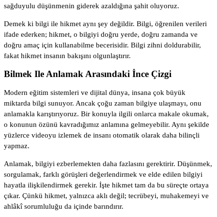
sağduyulu düşünmenin giderek azaldığına şahit oluyoruz.
Demek ki bilgi ile hikmet aynı şey değildir. Bilgi, öğrenilen verileri
ifade ederken; hikmet, o bilgiyi doğru yerde, doğru zamanda ve
doğru amaç için kullanabilme becerisidir. Bilgi zihni doldurabilir,
fakat hikmet insanın bakışını olgunlaştırır.
Bilmek Ile Anlamak Arasındaki İnce Çizgi
Modern eğitim sistemleri ve dijital dünya, insana çok büyük
miktarda bilgi sunuyor. Ancak çoğu zaman bilgiye ulaşmayı, onu
anlamakla karıştırıyoruz. Bir konuyla ilgili onlarca makale okumak,
o konunun özünü kavradığımız anlamına gelmeyebilir. Aynı şekilde
yüzlerce videoyu izlemek de insanı otomatik olarak daha bilinçli
yapmaz.
Anlamak, bilgiyi ezberlemekten daha fazlasını gerektirir. Düşünmek,
sorgulamak, farklı görüşleri değerlendirmek ve elde edilen bilgiyi
hayatla ilişkilendirmek gerekir. İşte hikmet tam da bu süreçte ortaya
çıkar. Çünkü hikmet, yalnızca aklı değil; tecrübeyi, muhakemeyi ve
ahlâkî sorumluluğu da içinde barındırır.