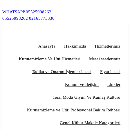
İçeriğe
geç
WHATSAPP
05525998262
05525998262
02165773330
Anasayfa
Hakkımızda
Hizmetlerimiz
Kurutemizleme Ve Ütü Hizmetleri
Mesai saatlerimiz
Tadilat ve Onarım İşlemler listesi
Fiyat listesi
Konum ve İletişim
Linkler
Terzi Moda Giyim Ve Kumaş Kültürü
Kurutemizleme ve Ütü: Profesyonel Bakım Rehberi
Genel Kültür Makale Kategorileri