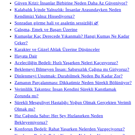
Güven Krizi: İnsanlar Birbirine Neden Daha Az Güveniyor?
Kalabalık İçinde Yalnızlık: İnsanlar Arasındayken Neden
Kendimizi Yalnız Hissediyoruz?
Sonradan görme hali ve asaletin sessizliği 🌿
Çalışma, Emek ve Başarı Üzerine
Kumaşlar Kaç Derecede Yıkanmalı? Hangi Kumaş Ne Kadar
Çeker?
Karakter ve Güzel Ahlak Üzerine Düşünceler
Hayata Dair
Aceleciliğin Bedeli: Hızlı Yaşarken Neleri Kaçırıyoruz?
Beklemeyi Bilmeyen İnsan: Sabırsızlık Çağına mı Giriyoruz?
Dinlenmeyi Unutmak: Durabilmek Neden Bu Kadar Zor?
Zamanın Parçalanması: Dikkatimiz Neden Sürekli Bölünüyor?
Verimlilik Takıntısı: İnsan Kendini Sürekli Kanıtlamak
Zorunda mı?
Sürekli Meşguliyet Hastalığı: Yoğun Olmak Gerçekten Verimli
Olmak mı?
Hız Çağında Sabır: Her Şey Hızlanırken Neden
Bekleyemiyoruz?
Konforun Bedeli: Rahat Yaşarken Nelerden Vazgeçiyoruz?