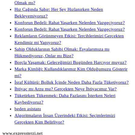
Olmak mı?
Hız Çağında Sabır: Her Şey Hızlanırken Neden
Bekleyemiyoruz?
Konforun Bedeli: Rahat Yaşarken Nelerden Vazgeçiyoruz?
Konforun Bedeli: Rahat Yaşarken Nelerden Vazgeçiyoruz?
Reklamların Görünmeyen Etkisi: Tercihlerimizi Gerçekten
Kendimiz mi Yapıyoruz?
Sahip Olduklarının Sahibi Olmak: Eşyalarımıza mı
Hükmediyoruz, Onlar mı Bize?
Borçla Yaşamak: Geleceğimizi Bugünden Harcıyor muyuz?
Marka Kimliği: Kullandıklarımız Kim Olduğumuzu Gösterir
mi?
İsraf Kültürü: Bolluk İçinde Neden Daha Fazla Tüketiyoruz?
İhtiyaç mı Arzu mu? Gerçekten Neye İhtiyacımız Var?
Tüketirken Tükenmek: Daha Fazlasını İsterken Neleri
Kaybediyoruz?
beden asistanı
Algoritmaların İnsan Üzerindeki Etkisi: Seçimlerimizi
Gerçekten Kim Belirliyor?
www.expressterzi.net