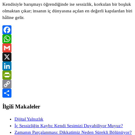
Kendisiyle barışmayı öğrendiğinde ise sessizlik, korkulan bir boşluk
olmaktan çıkar; insanın iç dünyasına açılan en değerli kapılardan biri
hâline gelir.
Facebook
WhatsApp
Gmail
X
LinkedIn
PrintFriendly
Copy
Link
Share
İlgili Makaleler
Dijital Yalnızlık
İç Sessizliğin Kaybı: Kendi Sesimizi Duyabiliyor Muyuz?
Zamanın Parçalanması: Dikkatimiz Neden Sürekli Bölünüyor?