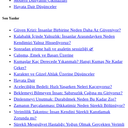
Modern Dünyanın Çıkmazları
Hayata Dair Düşünceler
Son Yazılar
Güven Krizi: İnsanlar Birbirine Neden Daha Az Güveniyor?
Kalabalık İçinde Yalnızlık: İnsanlar Arasındayken Neden
Kendimizi Yalnız Hissediyoruz?
Sonradan görme hali ve asaletin sessizliği 🌿
Çalışma, Emek ve Başarı Üzerine
Kumaşlar Kaç Derecede Yıkanmalı? Hangi Kumaş Ne Kadar
Çeker?
Karakter ve Güzel Ahlak Üzerine Düşünceler
Hayata Dair
Aceleciliğin Bedeli: Hızlı Yaşarken Neleri Kaçırıyoruz?
Beklemeyi Bilmeyen İnsan: Sabırsızlık Çağına mı Giriyoruz?
Dinlenmeyi Unutmak: Durabilmek Neden Bu Kadar Zor?
Zamanın Parçalanması: Dikkatimiz Neden Sürekli Bölünüyor?
Verimlilik Takıntısı: İnsan Kendini Sürekli Kanıtlamak
Zorunda mı?
Sürekli Meşguliyet Hastalığı: Yoğun Olmak Gerçekten Verimli