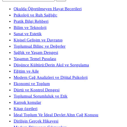
Okulda Öğretilmeyen Hayat Becerileri
Psikoloji ve Ruh Sağlığı:
Pratik Bilgi Rehberi
Bilim ve Teknoloji
Sanat ve Estetik
Kişisel Gelişim ve Davranış
Toplumsal Bilinç ve Değerler
Sağlık ve Yaşam Dengesi
Yaşamın Temel Pusulası
Düşünce Kültürü:Derin Akıl ve Sorgulama
Eğitim ve Aile
Modern Çağ Analizleri ve Dijital Psikoloji
Ekonomi ve Toplum
Dürtü ve Kontrol Dengesi
Toplumsal Sorumluluk ve Etik
Karışık konular
Kitap özetleri
İdeal Toplum Ve İdeal Devlet Altın Çağ Konusu
Dirilişin Gerçek Hikayesi