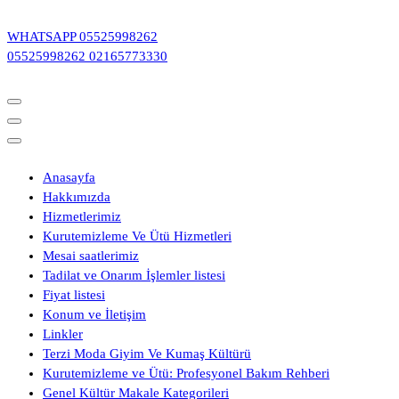
İçeriğe
geç
WHATSAPP
05525998262
05525998262
02165773330
Anasayfa
Hakkımızda
Hizmetlerimiz
Kurutemizleme Ve Ütü Hizmetleri
Mesai saatlerimiz
Tadilat ve Onarım İşlemler listesi
Fiyat listesi
Konum ve İletişim
Linkler
Terzi Moda Giyim Ve Kumaş Kültürü
Kurutemizleme ve Ütü: Profesyonel Bakım Rehberi
Genel Kültür Makale Kategorileri