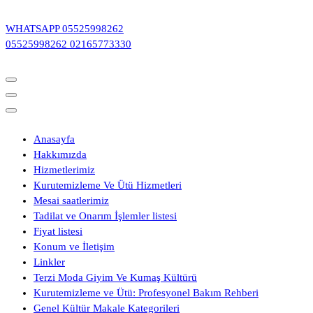
İçeriğe
geç
WHATSAPP
05525998262
05525998262
02165773330
Anasayfa
Hakkımızda
Hizmetlerimiz
Kurutemizleme Ve Ütü Hizmetleri
Mesai saatlerimiz
Tadilat ve Onarım İşlemler listesi
Fiyat listesi
Konum ve İletişim
Linkler
Terzi Moda Giyim Ve Kumaş Kültürü
Kurutemizleme ve Ütü: Profesyonel Bakım Rehberi
Genel Kültür Makale Kategorileri