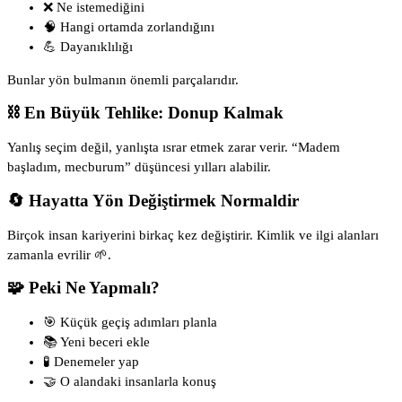
❌ Ne istemediğini
🧠 Hangi ortamda zorlandığını
💪 Dayanıklılığı
Bunlar yön bulmanın önemli parçalarıdır.
⛓ En Büyük Tehlike: Donup Kalmak
Yanlış seçim değil, yanlışta ısrar etmek zarar verir. “Madem
başladım, mecburum” düşüncesi yılları alabilir.
🔄 Hayatta Yön Değiştirmek Normaldir
Birçok insan kariyerini birkaç kez değiştirir. Kimlik ve ilgi alanları
zamanla evrilir 🌱.
🧩 Peki Ne Yapmalı?
🎯 Küçük geçiş adımları planla
📚 Yeni beceri ekle
🧪 Denemeler yap
🤝 O alandaki insanlarla konuş