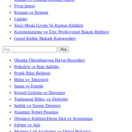
Fiyat listesi
Konum ve İletişim
Linkler
Terzi Moda Giyim Ve Kumaş Kültürü
Kurutemizleme ve Ütü: Profesyonel Bakım Rehberi
Genel Kültür Makale Kategorileri
Arama:
Okulda Öğretilmeyen Hayat Becerileri
Psikoloji ve Ruh Sağlığı:
Pratik Bilgi Rehberi
Bilim ve Teknoloji
Sanat ve Estetik
Kişisel Gelişim ve Davranış
Toplumsal Bilinç ve Değerler
Sağlık ve Yaşam Dengesi
Yaşamın Temel Pusulası
Düşünce Kültürü:Derin Akıl ve Sorgulama
Eğitim ve Aile
Modern Çağ Analizleri ve Dijital Psikoloji