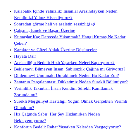
Kalabalık İçinde Yalnızlık: İnsanlar Arasındayken Neden
Kendimizi Yalnız Hissediyoruz?
Sonradan görme hali ve asaletin sessizliği 🌿
Çalışma, Emek ve Başarı Üzerine
Kumaşlar Kaç Derecede Yıkanmalı? Hangi Kumaş Ne Kadar
Çeker?
Karakter ve Güzel Ahlak Üzerine Düşünceler
Hayata Dair
Aceleciliğin Bedeli: Hızlı Yaşarken Neleri Kaçırıyoruz?
Beklemeyi Bilmeyen İnsan: Sabırsızlık Çağına mı Giriyoruz?
Dinlenmeyi Unutmak: Durabilmek Neden Bu Kadar Zor?
Zamanın Parçalanması: Dikkatimiz Neden Sürekli Bölünüyor?
Verimlilik Takıntısı: İnsan Kendini Sürekli Kanıtlamak
Zorunda mı?
Sürekli Meşguliyet Hastalığı: Yoğun Olmak Gerçekten Verimli
Olmak mı?
Hız Çağında Sabır: Her Şey Hızlanırken Neden
Bekleyemiyoruz?
Konforun Bedeli: Rahat Yaşarken Nelerden Vazgeçiyoruz?