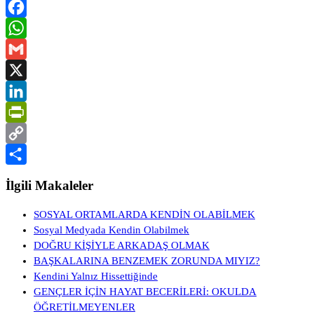
Facebook
WhatsApp
Gmail
X
LinkedIn
PrintFriendly
Copy
Link
Share
İlgili Makaleler
SOSYAL ORTAMLARDA KENDİN OLABİLMEK
Sosyal Medyada Kendin Olabilmek
DOĞRU KİŞİYLE ARKADAŞ OLMAK
BAŞKALARINA BENZEMEK ZORUNDA MIYIZ?
Kendini Yalnız Hissettiğinde
GENÇLER İÇİN HAYAT BECERİLERİ: OKULDA
ÖĞRETİLMEYENLER