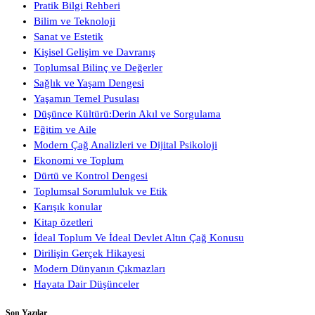
Pratik Bilgi Rehberi
Bilim ve Teknoloji
Sanat ve Estetik
Kişisel Gelişim ve Davranış
Toplumsal Bilinç ve Değerler
Sağlık ve Yaşam Dengesi
Yaşamın Temel Pusulası
Düşünce Kültürü:Derin Akıl ve Sorgulama
Eğitim ve Aile
Modern Çağ Analizleri ve Dijital Psikoloji
Ekonomi ve Toplum
Dürtü ve Kontrol Dengesi
Toplumsal Sorumluluk ve Etik
Karışık konular
Kitap özetleri
İdeal Toplum Ve İdeal Devlet Altın Çağ Konusu
Dirilişin Gerçek Hikayesi
Modern Dünyanın Çıkmazları
Hayata Dair Düşünceler
Son Yazılar