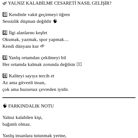
🌿 YALNIZ KALABİLME CESARETİ NASIL GELİŞİR?
1️⃣ Kendinle vakit geçirmeyi öğren
Sessizlik düşman değildir 🧠
2️⃣ İlgi alanlarını keşfet
Okumak, yazmak, spor yapmak…
Kendi dünyanı kur 🌱
3️⃣ Yanlış ortamdan çekilmeyi bil
Her ortamda kalmak zorunda değilsin 🚶‍♂️
4️⃣ Kaliteyi sayıya tercih et
Az ama güvenli insan,
çok ama huzursuz çevreden iyidir.
🧠 FARKINDALIK NOTU
Yalnız kalabilen kişi,
bağımlı olmaz.
Yanlış insanlara tutunmak yerine,