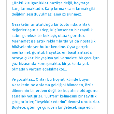
Çünkü kırılganlıklar nazikçe değil, hoyratça
karşılanmaktadır. Kalp kırmak cam kırmak gibi
değildir; sesi duyulmaz, ama izi silinmez.
Nezaketin unutulduğu bir toplumda, ahlaki
değerler aşınır. Edep, küçümsenen bir zayıflık;
sabır, gereksiz bir bekleyiş olarak görülür.
Merhamet ise artık reklamlarda ya da nostaljik
hikâyelerde yer bulur kendine. Oysa gerçek
merhamet, günlük hayatta, en basit anlarda
ortaya çıkar: bir yaşlıya yol vermekte, bir çocuğun
göz hizasında konuşmakta, bir yoksula yük
olmadan yardım edebilmekte…
Ve çocuklar… Onlar bu hoyrat iklimde büyür.
Nezaketin ne anlama geldiğini bilmeden, özür
dilemenin bir erdem değil bir küçülme olduğunu
sanarak yetişirler. “Lütfen” kelimesini bir zayıflık
gibi görürler; “teşekkür ederim” demeyi unuturlar.
Böylece, içten içe çürüyen bir gelecek inşa edilir.