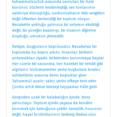
tahammülsüzlük arasında savrulan bir hale
bürünür. Sözlerin keskinleştiği, ses tonlarının
saldırıya dönüştüğü, suskunlukların bile sevgiden
değil öfkeden beslendiği bir toplum oluşur.
Nezaketin yokluğu yalnızca bir selamın eksikliği
değil, bir yüreğin kapanışı, bir insanın diğerine
duyduğu umudun yitmesidir.
İletişim, duyguların köprüsüdür. Nezaketsiz bir
toplumda bu köprü yıkılır. İnsanlar, birbirini
anlamaktan ziyade, birbirinden korunmaya başlar.
Her cümle bir savunma, her hareket bir tehdit gibi
algılanır. Gülümsemeler yerini kuşkulara bırakır,
sohbetlerin arasına derin boşluklar girer.
Tahammül azalır; sabır, yerini öfkeye terk eder.
Çünkü artık kimse kimseyi taşıyamaz hâle gelir.
Görgüden uzak bir kalabalığın içinde, birey
yalnızlaşır. Toplum içinde yaşasa da kendini
korumak için kabuğuna çekilir. Sessizlik, huzurun
değil, hayal kırıklıklarının birikmiş ifadesi olur.