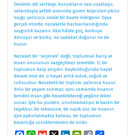
Devletin dili sertleşir, kurumların sesi uzaklaşır,
vatandaşla yetkili arasında güven köprüleri yıkılır.
Saygı, yalnızca zoraki bir itaate indirgenir. Oysa
gerçek otorite, nezaketle harmanlandığında
saygınlık kazanır. Aksi hâlde güç, korkuya
dönüşür ve korku, ne sadakat doğurur ne de
huzur.
Nezaket bir “seçenek” değil, toplumsal barış ve
insan onurunun vazgeçilmez temelidir. O, bir
toplumun kalp atışıdır. Kaybolduğunda hayat
devam etse de, o hayat artık soluk, soğuk ve
ruhsuzdur. Nezaketli bir toplum, yalnızca huzur
dolu bir yaşam sunmaz; aynı zamanda insanın
kendini insan gibi hissedebileceği yegâne iklimi
sunar. İşte bu yüzden, unutmamalıyız ki bazen bir
teşekkür, bir tebessüm, bir nazik söz; bir insanın
içini aydınlatmakla kalmaz, bir toplumun
karanlığa sürüklenmesini de önler.
F
W
G
X
L
P
C
S