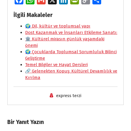
a
h
m
i
r
o
h
İlgili Makaleler
c
a
a
n
i
p
a
e
🌍 Dil, kültür ve toplumsal yapı
t
i
k
n
y
r
Dost Kazanmak ve İnsanları Etkileme Sanatı:
b
s
l
e
t
L
e
🏛️ Kültürel mirasın günlük yaşamdaki
o
A
d
F
i
önemi
🌍 Çocuklarda Toplumsal Sorumluluk Bilinci
o
p
I
r
n
Geliştirme
k
p
n
i
k
Temel Bilgiler ve Hayat Dersleri
e
🔗 Gelenekten Kopuş: Kültürel Devamlılık ve
Kırılma
n
d
express terzi
l
y
Bir Yanıt Yazın