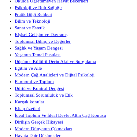
Okulda Öğretilmeyen Hayat Becerileri
Psikoloji ve Ruh Sağlığı:
Pratik Bilgi Rehberi
Bilim ve Teknoloji
Sanat ve Estetik
Kişisel Gelişim ve Davranış
Toplumsal Bilinç ve Değerler
Sağlık ve Yaşam Dengesi
Yaşamın Temel Pusulası
Düşünce Kültürü:Derin Akıl ve Sorgulama
Eğitim ve Aile
Modern Çağ Analizleri ve Dijital Psikoloji
Ekonomi ve Toplum
Dürtü ve Kontrol Dengesi
Toplumsal Sorumluluk ve Etik
Karışık konular
Kitap özetleri
İdeal Toplum Ve İdeal Devlet Altın Çağ Konusu
Dirilişin Gerçek Hikayesi
Modern Dünyanın Çıkmazları
Hayata Dair Düşünceler