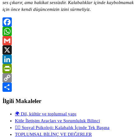
ses çıkarır, ama hakikat sessizdir. Kalabalıklar içinde kaybolmamak
için önce kendi düşüncemizin izini sürmeliyiz.
Facebook
WhatsApp
Gmail
X
LinkedIn
PrintFriendly
Copy
Link
Share
İlgili Makaleler
🌍 Dil, kültür ve toplumsal yapı
Kitle İletişim Araçları ve Sorumluluk Bilinci
🧍‍♂️ Sosyal Psikoloji: Kalabalık İçinde Tek Başına
TOPLUMSAL BİLİNÇ VE DEĞERLER