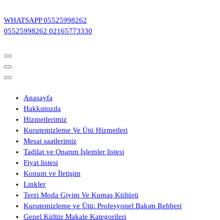
İçeriğe
geç
WHATSAPP
05525998262
05525998262
02165773330
Anasayfa
Hakkımızda
Hizmetlerimiz
Kurutemizleme Ve Ütü Hizmetleri
Mesai saatlerimiz
Tadilat ve Onarım İşlemler listesi
Fiyat listesi
Konum ve İletişim
Linkler
Terzi Moda Giyim Ve Kumaş Kültürü
Kurutemizleme ve Ütü: Profesyonel Bakım Rehberi
Genel Kültür Makale Kategorileri