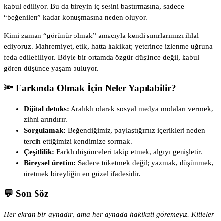
kabul ediliyor. Bu da bireyin iç sesini bastırmasına, sadece
“beğenilen” kadar konuşmasına neden oluyor.
Kimi zaman “görünür olmak” amacıyla kendi sınırlarımızı ihlal
ediyoruz. Mahremiyet, etik, hatta hakikat; yeterince izlenme uğruna
feda edilebiliyor. Böyle bir ortamda özgür düşünce değil, kabul
gören düşünce yaşam buluyor.
🔦 Farkında Olmak İçin Neler Yapılabilir?
Dijital detoks:
Aralıklı olarak sosyal medya molaları vermek,
zihni arındırır.
Sorgulamak:
Beğendiğimiz, paylaştığımız içerikleri neden
tercih ettiğimizi kendimize sormak.
Çeşitlilik:
Farklı düşünceleri takip etmek, algıyı genişletir.
Bireysel üretim:
Sadece tüketmek değil; yazmak, düşünmek,
üretmek bireyliğin en güzel ifadesidir.
💬 Son Söz
Her ekran bir aynadır; ama her aynada hakikati göremeyiz. Kitleler