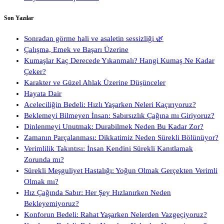
Son Yazılar
Sonradan görme hali ve asaletin sessizliği 🌿
Çalışma, Emek ve Başarı Üzerine
Kumaşlar Kaç Derecede Yıkanmalı? Hangi Kumaş Ne Kadar
Çeker?
Karakter ve Güzel Ahlak Üzerine Düşünceler
Hayata Dair
Aceleciliğin Bedeli: Hızlı Yaşarken Neleri Kaçırıyoruz?
Beklemeyi Bilmeyen İnsan: Sabırsızlık Çağına mı Giriyoruz?
Dinlenmeyi Unutmak: Durabilmek Neden Bu Kadar Zor?
Zamanın Parçalanması: Dikkatimiz Neden Sürekli Bölünüyor?
Verimlilik Takıntısı: İnsan Kendini Sürekli Kanıtlamak
Zorunda mı?
Sürekli Meşguliyet Hastalığı: Yoğun Olmak Gerçekten Verimli
Olmak mı?
Hız Çağında Sabır: Her Şey Hızlanırken Neden
Bekleyemiyoruz?
Konforun Bedeli: Rahat Yaşarken Nelerden Vazgeçiyoruz?