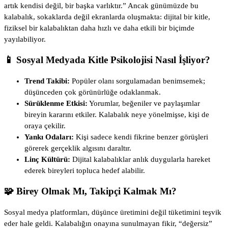
artık kendisi değil, bir başka varlıktır.” Ancak günümüzde bu
kalabalık, sokaklarda değil ekranlarda oluşmakta: dijital bir kitle,
fiziksel bir kalabalıktan daha hızlı ve daha etkili bir biçimde
yayılabiliyor.
📱 Sosyal Medyada Kitle Psikolojisi Nasıl İşliyor?
Trend Takibi:
Popüler olanı sorgulamadan benimsemek;
düşünceden çok görünürlüğe odaklanmak.
Sürüklenme Etkisi:
Yorumlar, beğeniler ve paylaşımlar
bireyin kararını etkiler. Kalabalık neye yönelmişse, kişi de
oraya çekilir.
Yankı Odaları:
Kişi sadece kendi fikrine benzer görüşleri
görerek gerçeklik algısını daraltır.
Linç Kültürü:
Dijital kalabalıklar anlık duygularla hareket
ederek bireyleri topluca hedef alabilir.
🧩 Birey Olmak Mı, Takipçi Kalmak Mı?
Sosyal medya platformları, düşünce üretimini değil tüketimini teşvik
eder hale geldi. Kalabalığın onayına sunulmayan fikir, “değersiz”