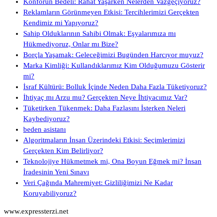
Konforun Bedeli: Rahat Yaşarken Nelerden Vazgeçiyoruz?
Reklamların Görünmeyen Etkisi: Tercihlerimizi Gerçekten
Kendimiz mi Yapıyoruz?
Sahip Olduklarının Sahibi Olmak: Eşyalarımıza mı
Hükmediyoruz, Onlar mı Bize?
Borçla Yaşamak: Geleceğimizi Bugünden Harcıyor muyuz?
Marka Kimliği: Kullandıklarımız Kim Olduğumuzu Gösterir
mi?
İsraf Kültürü: Bolluk İçinde Neden Daha Fazla Tüketiyoruz?
İhtiyaç mı Arzu mu? Gerçekten Neye İhtiyacımız Var?
Tüketirken Tükenmek: Daha Fazlasını İsterken Neleri
Kaybediyoruz?
beden asistanı
Algoritmaların İnsan Üzerindeki Etkisi: Seçimlerimizi
Gerçekten Kim Belirliyor?
Teknolojiye Hükmetmek mi, Ona Boyun Eğmek mi? İnsan
İradesinin Yeni Sınavı
Veri Çağında Mahremiyet: Gizliliğimizi Ne Kadar
Koruyabiliyoruz?
www.expressterzi.net