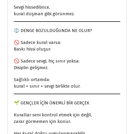
Sevgi hissedilince,
kural düşman gibi görünmez.
⚖️ DENGE BOZULDUĞUNDA NE OLUR?
🚫 Sadece kural varsa:
Baskı hissi oluşur.
🚫 Sadece sevgi, hiç sınır yoksa:
Disiplin gelişmez.
Sağlıklı ortamda:
kural + sınır + sevgi birlikte olur.
🌱 GENÇLER İÇİN ÖNEMLİ BİR GERÇEK
Kurallar seni kontrol etmek için değil,
zarar görmemen için konur.
Her kural doğru uygulanmayabilir,