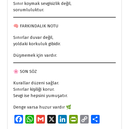
Sınır koymak sevgisizlik değil,
sorumluluktur.
🧠 FARKINDALIK NOTU
Sınırlar duvar değil,
yoldaki korkuluk gibidir.
Düşmemek için vardır.
🌸 SON SÖZ
Kurallar düzeni sağlar.
Sınırlar kişiliği korur.
Sevgi ise hepsini yumuşatır.
Denge varsa huzur vardır 🌿
F
W
G
X
L
P
C
S
a
h
m
i
r
o
h