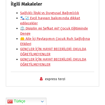
İlgili Makaleler
c
a
a
n
i
p
a
e
Sağlıklı İlişki vs Duygusal Bağımlılık
t
i
k
n
y
r
🐾🩺 Evcil hayvan bakımında dikkat
b
s
l
e
t
L
e
edilecekler
o
A
d
F
i
⚖️ Disiplin mi Şefkat mi? Çocuk Eğitiminde
Denge
o
p
I
r
n
🤲 Aile İçi Paylaşımın Çocuk Ruh Sağlığına
k
p
n
i
k
Etkileri
e
GENÇLER İÇİN HAYAT BECERİLERİ: OKULDA
ÖĞRETİLMEYENLER
n
GENÇLER İÇİN HAYAT BECERİLERİ: OKULDA
d
ÖĞRETİLMEYENLER
l
y
express terzi
Türkçe