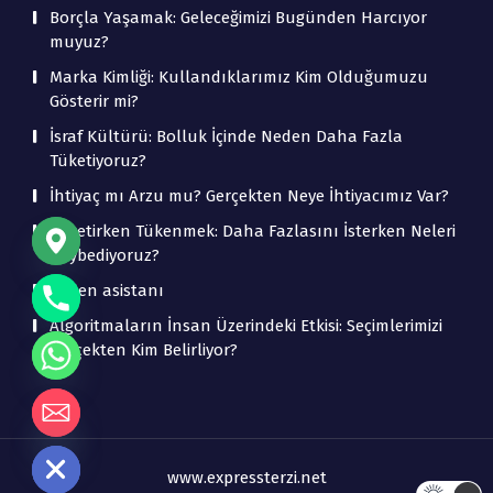
Borçla Yaşamak: Geleceğimizi Bugünden Harcıyor
muyuz?
Marka Kimliği: Kullandıklarımız Kim Olduğumuzu
Gösterir mi?
İsraf Kültürü: Bolluk İçinde Neden Daha Fazla
Tüketiyoruz?
İhtiyaç mı Arzu mu? Gerçekten Neye İhtiyacımız Var?
Tüketirken Tükenmek: Daha Fazlasını İsterken Neleri
Kaybediyoruz?
beden asistanı
Algoritmaların İnsan Üzerindeki Etkisi: Seçimlerimizi
Gerçekten Kim Belirliyor?
de chaty
www.expressterzi.net