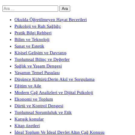
Arama:
Okulda Öğretilmeyen Hayat Becerileri
Psikoloji ve Ruh Sağlığı:
Pratik Bilgi Rehberi
Bilim ve Teknoloji
Sanat ve Estetik
Kişisel Gelişim ve Davranış
Toplumsal Bilinç ve Değerler
Sağlık ve Yaşam Dengesi
Yaşamın Temel Pusulası
Düşünce Kültürü:Derin Akıl ve Sorgulama
Eğitim ve Aile
Modern Çağ Analizleri ve Dijital Psikoloji
Ekonomi ve Toplum
Dürtü ve Kontrol Dengesi
Toplumsal Sorumluluk ve Etik
Karışık konular
Kitap özetleri
İdeal Toplum Ve İdeal Devlet Altın Çağ Konusu