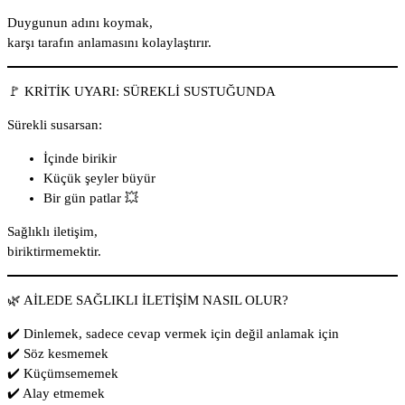
Duygunun adını koymak,
karşı tarafın anlamasını kolaylaştırır.
🚩 KRİTİK UYARI: SÜREKLİ SUSTUĞUNDA
Sürekli susarsan:
İçinde birikir
Küçük şeyler büyür
Bir gün patlar 💥
Sağlıklı iletişim,
biriktirmemektir.
🌿 AİLEDE SAĞLIKLI İLETİŞİM NASIL OLUR?
✔️ Dinlemek, sadece cevap vermek için değil anlamak için
✔️ Söz kesmemek
✔️ Küçümsememek
✔️ Alay etmemek