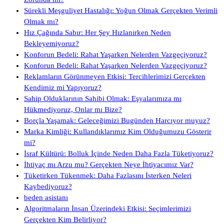
Sürekli Meşguliyet Hastalığı: Yoğun Olmak Gerçekten Verimli
Olmak mı?
Hız Çağında Sabır: Her Şey Hızlanırken Neden
Bekleyemiyoruz?
Konforun Bedeli: Rahat Yaşarken Nelerden Vazgeçiyoruz?
Konforun Bedeli: Rahat Yaşarken Nelerden Vazgeçiyoruz?
Reklamların Görünmeyen Etkisi: Tercihlerimizi Gerçekten
Kendimiz mi Yapıyoruz?
Sahip Olduklarının Sahibi Olmak: Eşyalarımıza mı
Hükmediyoruz, Onlar mı Bize?
Borçla Yaşamak: Geleceğimizi Bugünden Harcıyor muyuz?
Marka Kimliği: Kullandıklarımız Kim Olduğumuzu Gösterir
mi?
İsraf Kültürü: Bolluk İçinde Neden Daha Fazla Tüketiyoruz?
İhtiyaç mı Arzu mu? Gerçekten Neye İhtiyacımız Var?
Tüketirken Tükenmek: Daha Fazlasını İsterken Neleri
Kaybediyoruz?
beden asistanı
Algoritmaların İnsan Üzerindeki Etkisi: Seçimlerimizi
Gerçekten Kim Belirliyor?