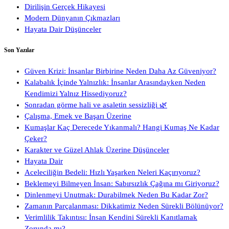
Dirilişin Gerçek Hikayesi
Modern Dünyanın Çıkmazları
Hayata Dair Düşünceler
Son Yazılar
Güven Krizi: İnsanlar Birbirine Neden Daha Az Güveniyor?
Kalabalık İçinde Yalnızlık: İnsanlar Arasındayken Neden
Kendimizi Yalnız Hissediyoruz?
Sonradan görme hali ve asaletin sessizliği 🌿
Çalışma, Emek ve Başarı Üzerine
Kumaşlar Kaç Derecede Yıkanmalı? Hangi Kumaş Ne Kadar
Çeker?
Karakter ve Güzel Ahlak Üzerine Düşünceler
Hayata Dair
Aceleciliğin Bedeli: Hızlı Yaşarken Neleri Kaçırıyoruz?
Beklemeyi Bilmeyen İnsan: Sabırsızlık Çağına mı Giriyoruz?
Dinlenmeyi Unutmak: Durabilmek Neden Bu Kadar Zor?
Zamanın Parçalanması: Dikkatimiz Neden Sürekli Bölünüyor?
Verimlilik Takıntısı: İnsan Kendini Sürekli Kanıtlamak
Zorunda mı?