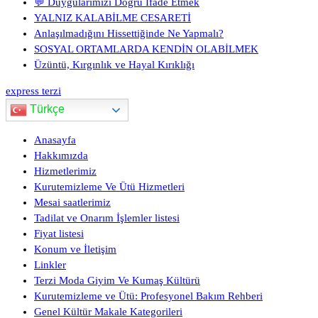
💬 Duygularımızı Doğru İfade Etmek
YALNIZ KALABİLME CESARETİ
Anlaşılmadığını Hissettiğinde Ne Yapmalı?
SOSYAL ORTAMLARDA KENDİN OLABİLMEK
Üzüntü, Kırgınlık ve Hayal Kırıklığı
express terzi
Türkçe
Anasayfa
Hakkımızda
Hizmetlerimiz
Kurutemizleme Ve Ütü Hizmetleri
Mesai saatlerimiz
Tadilat ve Onarım İşlemler listesi
Fiyat listesi
Konum ve İletişim
Linkler
Terzi Moda Giyim Ve Kumaş Kültürü
Kurutemizleme ve Ütü: Profesyonel Bakım Rehberi
Genel Kültür Makale Kategorileri