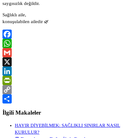
saygısızlık değildir.
Sağlıklı aile,
konuşulabilen ailedir 🌿
Facebook
WhatsApp
Gmail
X
LinkedIn
PrintFriendly
Copy
Link
Share
İlgili Makaleler
HAYIR DİYEBİLMEK: SAĞLIKLI SINIRLAR NASIL
KURULUR?