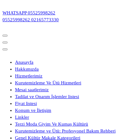
İçeriğe
geç
WHATSAPP
05525998262
05525998262
02165773330
Anasayfa
Hakkımızda
Hizmetlerimiz
Kurutemizleme Ve Ütü Hizmetleri
Mesai saatlerimiz
Tadilat ve Onarım İşlemler listesi
Fiyat listesi
Konum ve İletişim
Linkler
Terzi Moda Giyim Ve Kumaş Kültürü
Kurutemizleme ve Ütü: Profesyonel Bakım Rehberi
Genel Kültür Makale Kategorileri