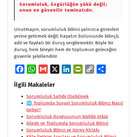
Sorumluluk, özgürlüğün yükü değil;
onun en güvenilir teminatıdır.
Unutmayın, sorumluluk bilinci yalnızca görevleri
yerine getirmek değil; hayatın bütününde bilinçli,
adil ve faydalı bir duruş sergilemektir. Böyle bir
duruş, hem bireyin hem de toplumun geleceğini
güvenle şekillendirir.
F
W
G
X
L
P
C
S
a
h
m
i
r
o
h
İlgili Makaleler
c
a
a
n
i
p
a
e
Sorumluluk Sahibi Olabilmek
t
i
k
n
y
r
🌐 Toplumda Sosyal Sorumluluk Bilinci Nasıl
b
s
l
e
t
L
e
Gelişir?
o
A
d
F
i
Sorumluluk duygusunun kişiliğe etkisi
Ailede ve Toplumda Sorumluluk Bilinci
o
p
I
r
n
Sorumluluk Bilinci ve Görev Ahlakı
k
p
n
i
k
Kitle İletişim Araçları ve Sorumluluk Bilinci