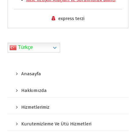
e
n
express terzi
d
l
y
Türkçe
Anasayfa
Hakkımızda
Hizmetlerimiz
Kurutemizleme Ve Ütü Hizmetleri